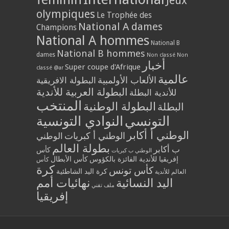
Jeux
olympiques
Le Trophée des
National A dames
Champions
National A hommes
National B
National B hommes
dames
Non classé
Non
أخبار
Super coupe d'Afrique
classé @ar
عالمية
الألعاب الأولمبية
البطولة الافريقية
البطولة العربية للأندية
للأندية البطلة
المنتخب
البطولة الوطنية
البطلة
التونسي
النوادي التونسية
الوطني أ أكابر
الوطني أ كبريات
الوطني
بطولة العالم
ب أكابر
كأس
الوطني ب كبريات
إفريقيا للأندية الفائزة بالكؤوس
كأس الأبطال
كأس
كرة
كأس تونس
كرة اليد الشاطئية
العالم للأندية
اليد النسائية
نهائيات أمم
ملف تقني
إفريقيا