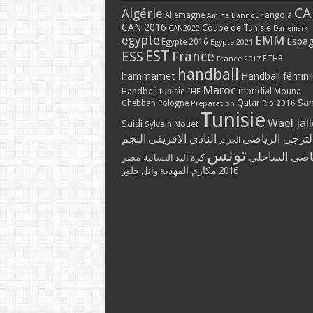
CA
Algérie
Allemagne
angola
Amine Bannour
CAN 2016
Coupe de Tunisie
CAN2022
Danemark
EMM
egypte
Espa
Egypte 2016
Egypte 2021
EST
ESS
France
France 2017
FTHB
handball
hammamet
Handball fémini
Maroc
mondial
Handball tunisie
IHF
Mouna
Qatar
Sa
Chebbah
Pologne
Rio 2016
Préparation
Tunisie
Wael Jal
Saidi
Sylvain Nouet
لترجي الرياضي
النادي الافريقي
النجم
الجزائر
تونس
ياضي الساحلي
مصر
كرة اليد النسائية
مكارم المهدية
2016
وائل جلوز