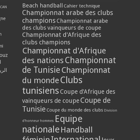
Beach handball
Cahier technique
CAN
Championnat arabe des clubs
gne
champions
Championnat arabe
des clubs vainqueurs de coupe
Championnat d'Afrique des
n
clubs champions
mi
Championnat d'Afrique
louz
Championnat
des nations
ا
de Tunisie
Championnat
الر
Clubs
du monde
tunisiens
Coupe d'Afrique des
Coupe de
vainqueurs de coupe
Tunisie
Coupe du monde des clubs
Division
Equipe
d'honneur hommes
nationale
Handball
International
féminin