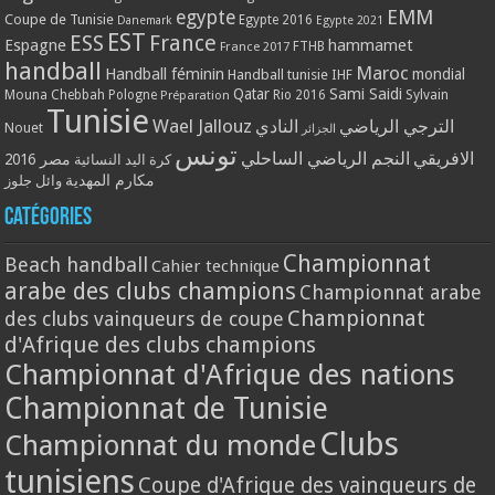
EMM
egypte
Coupe de Tunisie
Egypte 2016
Danemark
Egypte 2021
EST
ESS
France
Espagne
hammamet
France 2017
FTHB
handball
Maroc
Handball féminin
mondial
Handball tunisie
IHF
Qatar
Sami Saidi
Mouna Chebbah
Pologne
Rio 2016
Sylvain
Préparation
Tunisie
Wael Jallouz
الترجي الرياضي
النادي
Nouet
الجزائر
تونس
الافريقي
النجم الرياضي الساحلي
مصر 2016
كرة اليد النسائية
مكارم المهدية
وائل جلوز
Catégories
Championnat
Beach handball
Cahier technique
arabe des clubs champions
Championnat arabe
Championnat
des clubs vainqueurs de coupe
d'Afrique des clubs champions
Championnat d'Afrique des nations
Championnat de Tunisie
Clubs
Championnat du monde
tunisiens
Coupe d'Afrique des vainqueurs de