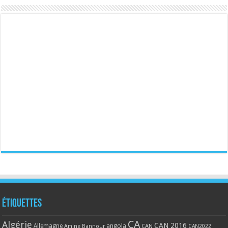
Étiquettes
CA
Algérie
CAN 2016
Allemagne
angola
CAN
Amine Bannour
CAN2022