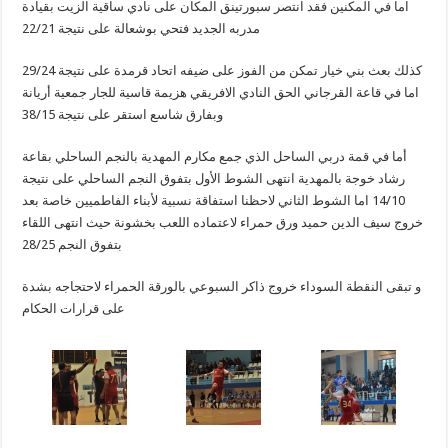
اما في المكنين فقد انتصر سبورتينق المكان على نادي ساقية الزيت بقيادة
مدربه الجديد فتحي بوشعالة على نتيجة 22/21
كذلك بعث بني خيار تمكن من الفوز على ضيفه اتحاد قرمدة على نتيجة 29/24
اما في قاعة القرجاني الحق النادي الافريقي هزيمة قاسية للجار جمعية أريانة
وبفارق شاسع استقر على نتيجة 38/15
أما في قمة دربي الساحل الذي جمع مكارم المهدية بالنجم الساحلي بقاعة
رشاد خوجة بالمهدية انتهى الشوط الأول بتفوق النجم الساحلي على نتيجة
14/10 اما الشوط الثاني لاحظنا استفاقة نسبية لأبناء الفاطميين خاصة بعد
خروج سيف الدين حميد ورق حمراء لاعتماده اللعب بخشونة حيث انتهى اللقاء
بتفوق النجم 28/25
و تبقى النقطة السوداء خروج ذاكر السبوعي بالورقة الحمراء لاحتجاجه بشدة
على قرارات الحكام