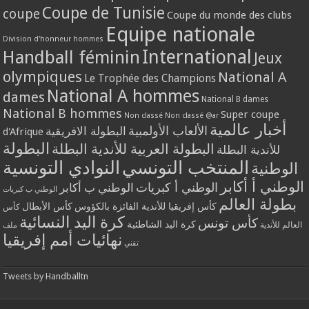
Coupe de Tunisie
coupe
Coupe du monde des clubs
Equipe nationale
Division d'honneur hommes
International
Handball féminin
Jeux
olympiques
National A
Le Trophée des Champions
National A hommes
dames
National B dames
National B hommes
Super coupe
Non classé
Non classé @ar
أخبار عالمية
الألعاب الأولمبية
البطولة الافريقية
d'Afrique
البطولة
البطولة العربية للأندية البطلة
للأندية البطلة
المنتخب التونسي
النوادي التونسية
الوطنية
الوطني أ أكابر
الوطني أ كبريات
الوطني ب أكابر
الوطني ب كبريات
بطولة العالم
كأس إفريقيا للأندية الفائزة بالكؤوس
كأس الأبطال
كأس
كرة اليد النسائية
كأس تونس
كرة اليد الشاطئية
العالم للأندية
ملف
نهائيات أمم إفريقيا
تقني
Tweets by Handballtn