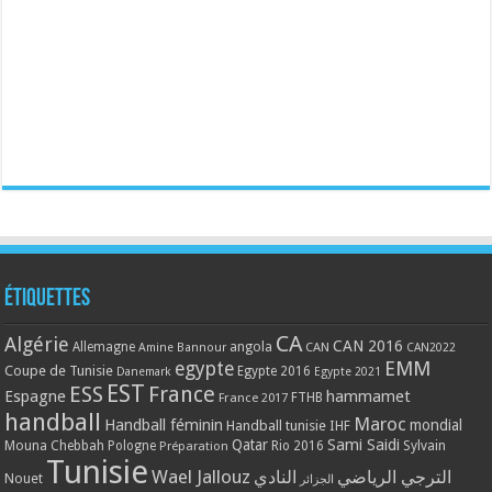
Étiquettes
CA
Algérie
CAN 2016
Allemagne
angola
CAN
Amine Bannour
CAN2022
EMM
egypte
Coupe de Tunisie
Egypte 2016
Danemark
Egypte 2021
EST
ESS
France
Espagne
hammamet
France 2017
FTHB
handball
Maroc
Handball féminin
mondial
Handball tunisie
IHF
Qatar
Sami Saidi
Mouna Chebbah
Pologne
Rio 2016
Sylvain
Préparation
Tunisie
Wael Jallouz
الترجي الرياضي
النادي
Nouet
الجزائر