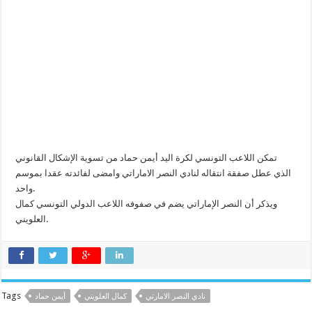
تمكن اللاعب التونسي لكرة اليد أيمن حماد من تسوية الإشكال القانوني
الذي عطل صفقة انتقاله لنادي النصر الاماراتي وامضى لفائدته عقدا بموسم
واحد.
ويذكر أن النصر الإماراتي يضم في صفوفه اللاعب الدولي التونسي كمال
العلويني.
Tags
نادي النصر الامارتي
كمال العلويني
أيمن حماد