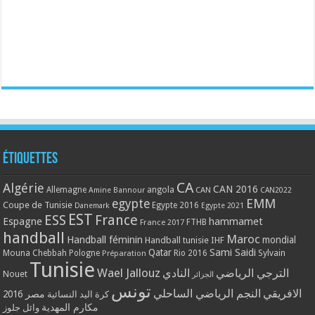
Étiquettes
CA
Algérie
CAN 2016
Allemagne
angola
CAN
Amine Bannour
CAN2022
EMM
egypte
Coupe de Tunisie
Egypte 2016
Danemark
Egypte 2021
EST
ESS
France
Espagne
hammamet
France 2017
FTHB
handball
Maroc
Handball féminin
mondial
Handball tunisie
IHF
Qatar
Sami Saidi
Mouna Chebbah
Pologne
Rio 2016
Sylvain
Préparation
Tunisie
Wael Jallouz
الترجي الرياضي
النادي
Nouet
الجزائر
تونس
الافريقي
النجم الرياضي الساحلي
مصر 2016
كرة اليد النسائية
مكارم المهدية
وائل جلوز