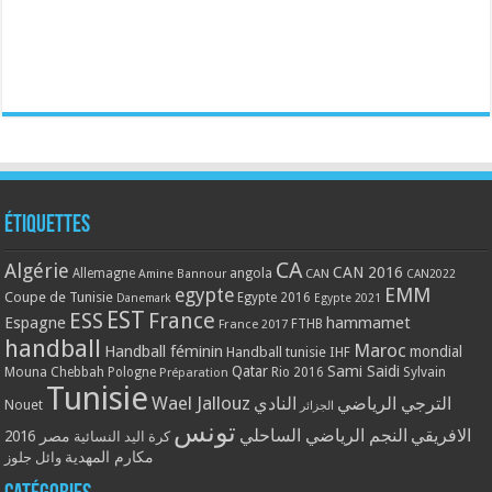
Étiquettes
CA
Algérie
CAN 2016
Allemagne
angola
CAN
Amine Bannour
CAN2022
EMM
egypte
Coupe de Tunisie
Egypte 2016
Danemark
Egypte 2021
EST
ESS
France
Espagne
hammamet
France 2017
FTHB
handball
Maroc
Handball féminin
mondial
Handball tunisie
IHF
Qatar
Sami Saidi
Mouna Chebbah
Pologne
Rio 2016
Sylvain
Préparation
Tunisie
Wael Jallouz
الترجي الرياضي
النادي
Nouet
الجزائر
تونس
الافريقي
النجم الرياضي الساحلي
مصر 2016
كرة اليد النسائية
مكارم المهدية
وائل جلوز