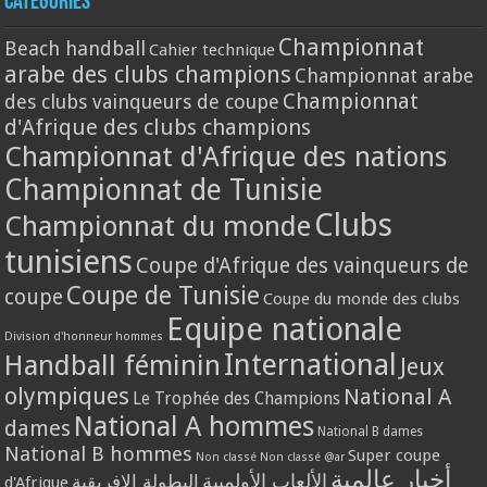
Catégories
Championnat
Beach handball
Cahier technique
arabe des clubs champions
Championnat arabe
Championnat
des clubs vainqueurs de coupe
d'Afrique des clubs champions
Championnat d'Afrique des nations
Championnat de Tunisie
Clubs
Championnat du monde
tunisiens
Coupe d'Afrique des vainqueurs de
Coupe de Tunisie
coupe
Coupe du monde des clubs
Equipe nationale
Division d'honneur hommes
International
Handball féminin
Jeux
olympiques
National A
Le Trophée des Champions
National A hommes
dames
National B dames
National B hommes
Super coupe
Non classé
Non classé @ar
أخبار عالمية
الألعاب الأولمبية
البطولة الافريقية
d'Afrique