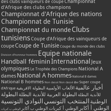
Championnat
des clubs vainqueurs de coupe
d'Afrique des clubs champions
Championnat d'Afrique des nations
Championnat de Tunisie
Clubs
Championnat du monde
tunisiens
Coupe d'Afrique des vainqueurs de
Coupe de Tunisie
coupe
Coupe du monde des clubs
Equipe nationale
Division d'honneur hommes
International
Handball féminin
Jeux
olympiques
National A
Le Trophée des Champions
National A hommes
dames
National B dames
National B hommes
Super coupe
Non classé
Non classé @ar
أخبار عالمية
الألعاب الأولمبية
البطولة الافريقية
d'Afrique
البطولة
البطولة العربية للأندية البطلة
للأندية البطلة
المنتخب التونسي
النوادي التونسية
الوطنية
الوطني أ أكابر
الوطني أ كبريات
الوطني ب أكابر
الوطني ب كبريات