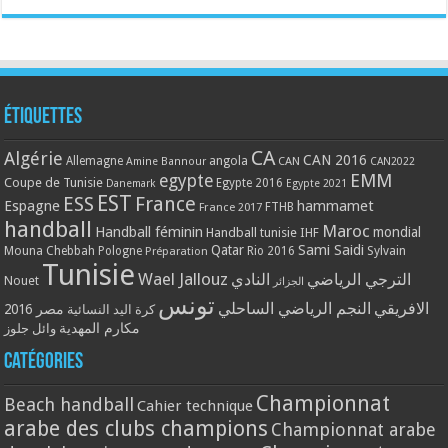
Étiquettes
CA
Algérie
CAN 2016
Allemagne
angola
CAN
Amine Bannour
CAN2022
EMM
egypte
Coupe de Tunisie
Egypte 2016
Danemark
Egypte 2021
EST
ESS
France
Espagne
hammamet
France 2017
FTHB
handball
Maroc
Handball féminin
mondial
Handball tunisie
IHF
Qatar
Sami Saidi
Mouna Chebbah
Pologne
Rio 2016
Sylvain
Préparation
Tunisie
Wael Jallouz
الترجي الرياضي
النادي
Nouet
الجزائر
تونس
الافريقي
النجم الرياضي الساحلي
مصر 2016
كرة اليد النسائية
مكارم المهدية
وائل جلوز
Catégories
Championnat
Beach handball
Cahier technique
arabe des clubs champions
Championnat arabe