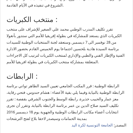
الشروع في تنفيذه في الأيام القادمة.
منتخب الكبريات :
تقرر تكليف المدرب الوطني محمد علي الصغير للإشراف على منتخب
الكبريات الذي يستعد للمشاركة في بطولة إفريقيا للأمم التي ستدور بأنغولا
من 28 نوفمبر الى 7 ديسمبر. وستعقد لجنة المنتخبات الوطنية للسيدات
برئاسة السيدة هادية بلحسين اجتماعا يوم الخميس القادم بحضور الادارة
الفنية والإطار الفني والطبي والإداري لمنتخب الكبريات لترتيب كل الاجراءات
المتعلقة بمشاركة منتخب الكبريات في بطولة افريقيا للأمم.
الرابطات :
الرابطة الوطنية : قرر المكتب الجامعي تعيين السيد الطاهر تواتي برئاسة
الرابطة الوطنية بالنيابة وفيما يلي بقية الأعضاء : هشام حندوس، فتحي رقاية،
معز عمار والحبيب خذيرة. رابطة الوسط والجنوب الشرقي بقفصة : تقرر
تكليف السيد صلاح الدين بن عمر برئاسة الرابطة بالنيابة. وتقرر أن تجرى
انتخابات أعضاء مكاتب الرابطات الوطنية والجهوية يوم 18 ديسمبر 2016
بمدينة الحمامات وسيصدر لاحقا بلاغ لفتح الترشحات
المصدر:
الجامعة التونسية لكرة اليد