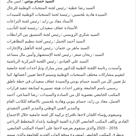
السيد حسام بونني :
أمين مال
السيد رضا عطية : رئيس لجنة المنتخبات الوطنية للرجال
السيدة هادية بلحسين : رئيسة لجنة المنتخبات الوطنية للسيدات
الأستاذ معاذ بن زايد : رئيس لجنة النزاعات
الأستاذة عفاف سعيدان : رئيسة لجنة التأديب
السيد شكري الرويسي : رئيس لجنة التنسيق بين الرابطات
السيد أحمد الجمل : رئيس لجنة تنظيم التظاهرات
السيد ماهر بن عثمان : رئيس لجنة التأهيل والإجازات
السيد : ريحان صفر : رئيس لجنة الإستشهار وأمين مال مساعد
السيد علي العيادي : رئيس اللجنة المركزية الرياضية
وأسندت رئاسة اللجنة الطبية للدكتور منذر مبارك وتمّ احداث لجنة جامعية
لتقييم مشاركات مختلف المنتخبات الوطنية وسيتم لاحقا تعيين أعضائها. كما
تمّ تعيين كل من السيد حسام بونني والسيدة عفاف سعيدان في خطة ناطق
رسمي باسم الجامعة. وتقرر احداث هيئة تسييرية لمتابعة تنفيذ قرارات
المكتب الجامعي بعضوية كل من السادة والسيدات : رضا المناعي، أحمد
الجمل، معاذ بن زايد، حسام بنوني وهادية بلحسين بالاضافة للكاتب العام
والمدير الفني الوطني والمدير الفني التنفيذي.
وسيقوم رؤساء اللجان لاحقا باقتراح تركيبة كل لجنة جامعية خلال الاجتماع
القادم. وكلف المكتب الجامعي الإدارة الفنية الوطنية بإعداد المخطط الرباعي
2016 – 2020 والذي ستقوم بعرضه لاحقا على أعضاء المكتب الجامعي.
وتطرق المكتب الجامعي لمشروع موقع الواب الجديد للجامعة والذي سيتم