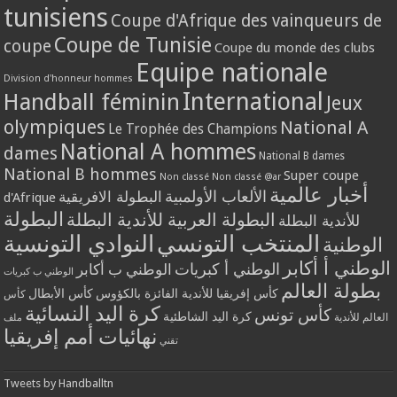
tunisiens
Coupe d'Afrique des vainqueurs de
Coupe de Tunisie
coupe
Coupe du monde des clubs
Equipe nationale
Division d'honneur hommes
International
Handball féminin
Jeux
olympiques
National A
Le Trophée des Champions
National A hommes
dames
National B dames
National B hommes
Super coupe
Non classé
Non classé @ar
أخبار عالمية
الألعاب الأولمبية
البطولة الافريقية
d'Afrique
البطولة
البطولة العربية للأندية البطلة
للأندية البطلة
المنتخب التونسي
النوادي التونسية
الوطنية
الوطني أ أكابر
الوطني أ كبريات
الوطني ب أكابر
الوطني ب كبريات
بطولة العالم
كأس إفريقيا للأندية الفائزة بالكؤوس
كأس الأبطال
كأس
كرة اليد النسائية
كأس تونس
كرة اليد الشاطئية
العالم للأندية
ملف
نهائيات أمم إفريقيا
تقني
Tweets by Handballtn