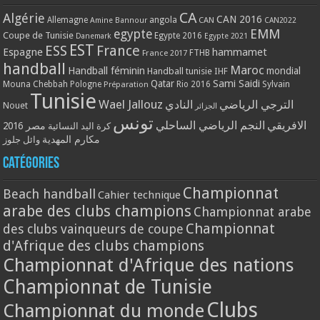
CA
Algérie
CAN 2016
Allemagne
angola
CAN
Amine Bannour
CAN2022
EMM
egypte
Coupe de Tunisie
Egypte 2016
Danemark
Egypte 2021
EST
ESS
France
Espagne
hammamet
France 2017
FTHB
handball
Maroc
Handball féminin
mondial
Handball tunisie
IHF
Qatar
Sami Saidi
Mouna Chebbah
Pologne
Rio 2016
Sylvain
Préparation
Tunisie
Wael Jallouz
الترجي الرياضي
النادي
Nouet
الجزائر
تونس
الافريقي
النجم الرياضي الساحلي
مصر 2016
كرة اليد النسائية
مكارم المهدية
وائل جلوز
Catégories
Championnat
Beach handball
Cahier technique
arabe des clubs champions
Championnat arabe
Championnat
des clubs vainqueurs de coupe
d'Afrique des clubs champions
Championnat d'Afrique des nations
Championnat de Tunisie
Clubs
Championnat du monde