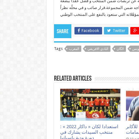
خلّفه عن تربصات ضمن المنتخب و فضّل عقدا ببضعة
دراجه ضمن المجموعة.قرار صائب و في محلّه نظراً
Facebook
Twitter
Share
Tags
ونس
الگان
النادي الافريقي
المغرب
Related Articles
لأكابر
استعدادا لكان « داكار 2022 » :
حمامات
منتخب السيدات يشارك في
دورة ودية بإسبانيا