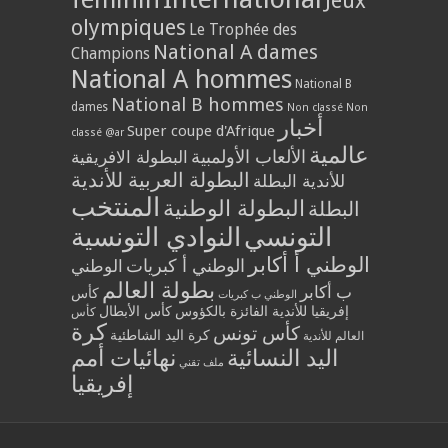
Jeux
olympiques
Le Trophée des
National A dames
Champions
National A hommes
National B
National B hommes
dames
Non classé
Non
أخبار
Super coupe d'Afrique
classé @ar
عالمية
الألعاب الأولمبية
البطولة الافريقية
البطولة العربية للأندية
للأندية البطلة
المنتخب
البطولة الوطنية
البطلة
التونسي
النوادي التونسية
الوطني أ أكابر
الوطني أ كبريات
الوطني
بطولة العالم
ب أكابر
كأس
الوطني ب كبريات
إفريقيا للأندية الفائزة بالكؤوس
كأس الأبطال
كأس
كرة
كأس تونس
كرة اليد الشاطئية
العالم للأندية
اليد النسائية
نهائيات أمم
ملف تقني
إفريقيا