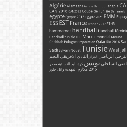
CA
Algérie
Allemagne
angola
Amine Bannour
CAN 2016
Coupe de Tunisie
CAN2022
Danemark
EMM
egypte
Espa
Egypte 2016
Egypte 2021
EST
ESS
France
France 2017
FTHB
handball
hammamet
Handball fémini
Maroc
mondial
Handball tunisie
IHF
Mouna
Qatar
Sa
Chebbah
Pologne
Rio 2016
Préparation
Tunisie
Wael Jal
Saidi
Sylvain Nouet
لترجي الرياضي
النادي الافريقي
النجم
الجزائر
تونس
ياضي الساحلي
مصر
كرة اليد النسائية
2016
مكارم المهدية
وائل جلوز