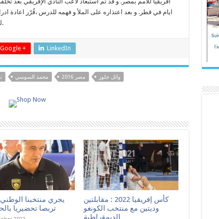
افريقيا للامم بمصر. و قد تم استبعاد لاعب النادي الإفريقي بعد ت
ايام في قطر. و بعد اعتذاره على الملأ و فهمه للدرس ،قُرّر اعادة ا
لمؤهّلاته التي ستعود بالنفع على المنتخب الوطني.
Google +
LinkedIn
وائل جلوز
مصر 2016
محمد السوسي
ت
كأس إفريقيا 2022 : مقابلتين
يجري منتخبنا الوطني ل
وديتين مع منتخب الكونغو
تربصا تحضيريا بال
الديمقراطية