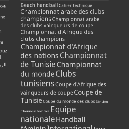
Beach handball
Cahier technique
CAN
Championnat arabe des clubs
gne
champions
Championnat arabe
des clubs vainqueurs de coupe
Championnat d'Afrique des
n
clubs champions
mi
Championnat d'Afrique
louz
Championnat
des nations
ا
de Tunisie
Championnat
الر
Clubs
du monde
tunisiens
Coupe d'Afrique des
Coupe de
vainqueurs de coupe
Tunisie
Coupe du monde des clubs
Division
Equipe
d'honneur hommes
nationale
Handball
International
féminin