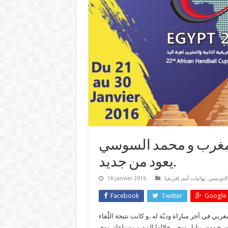
المغرب و محمد السوسي
يعود من جديد.
التونسي
,
نهائيات أمم إفريقيا
16 janvier 2016
Facebook
Twitter
Google 
 اليوم 16 جانفي على نظيره المغربي في آخر مباراة وديّة له ،و كانت نتيجة اللّقاء
 حضور جمهور بنابل،سعى خلالها المدرب سيلفان نوي