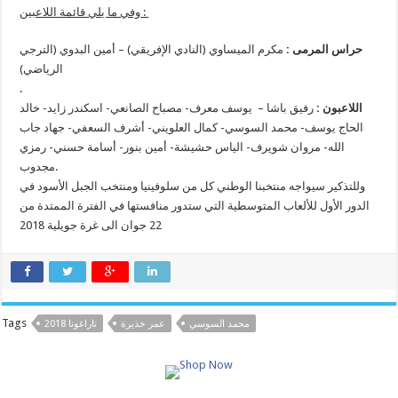
وفي ما يلي قائمة اللاعبين :
حراس المرمى :
مكرم الميساوي (النادي الإفريقي) – أمين البدوي (الترجي
الرياضي)
.
اللاعبون :
رفيق باشا – يوسف معرف- مصباح الصانعي- اسكندر زايد- خالد
الحاج يوسف- محمد السوسي- كمال العلويني- أشرف السعفي- جهاد جاب
الله- مروان شويرف- الياس حشيشة- أمين بنور- أسامة حسني- رمزي
مجدوب.
وللتذكير سيواجه منتخبنا الوطني كل من سلوفينيا ومنتخب الجبل الأسود في
الدور الأول للألعاب المتوسطية التي ستدور منافستها في الفترة الممتدة من
22 جوان الى غرة جويلية 2018
Tags
محمد السوسي
عمر خذيرة
تاراغونا 2018