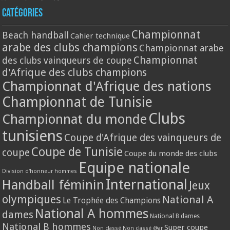
Catégories
Championnat
Beach handball
Cahier technique
arabe des clubs champions
Championnat arabe
Championnat
des clubs vainqueurs de coupe
d'Afrique des clubs champions
Championnat d'Afrique des nations
Championnat de Tunisie
Clubs
Championnat du monde
tunisiens
Coupe d'Afrique des vainqueurs de
Coupe de Tunisie
coupe
Coupe du monde des clubs
Equipe nationale
Division d'honneur hommes
International
Handball féminin
Jeux
olympiques
National A
Le Trophée des Champions
National A hommes
dames
National B dames
National B hommes
Super coupe
Non classé
Non classé @ar