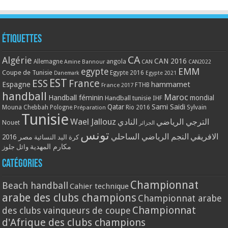
Étiquettes
CA
Algérie
CAN 2016
Allemagne
angola
CAN
Amine Bannour
CAN2022
EMM
egypte
Coupe de Tunisie
Egypte 2016
Danemark
Egypte 2021
EST
ESS
France
Espagne
hammamet
France 2017
FTHB
handball
Maroc
Handball féminin
mondial
Handball tunisie
IHF
Qatar
Sami Saidi
Mouna Chebbah
Pologne
Rio 2016
Sylvain
Préparation
Tunisie
Wael Jallouz
الترجي الرياضي
النادي
Nouet
الجزائر
تونس
الافريقي
النجم الرياضي الساحلي
مصر 2016
كرة اليد النسائية
مكارم المهدية
وائل جلوز
Catégories
Championnat
Beach handball
Cahier technique
arabe des clubs champions
Championnat arabe
Championnat
des clubs vainqueurs de coupe
d'Afrique des clubs champions