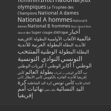
Jeux
olympiques
Le Trophée des
National A dames
Champions
National A hommes
National B
National B hommes
dames
Non classé
Non
أخبار
Super coupe d'Afrique
classé @ar
عالمية
الألعاب الأولمبية
البطولة الافريقية
البطولة العربية للأندية
للأندية البطلة
المنتخب
البطولة الوطنية
البطلة
التونسي
النوادي التونسية
الوطني أ أكابر
الوطني أ كبريات
الوطني
بطولة العالم
ب أكابر
كأس
الوطني ب كبريات
إفريقيا للأندية الفائزة بالكؤوس
كأس الأبطال
كأس
كرة
كأس تونس
كرة اليد الشاطئية
العالم للأندية
اليد النسائية
نهائيات أمم
ملف تقني
إفريقيا