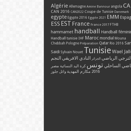
CA
Algérie
Allemagne
angola
Amine Bannour
CAN 2016
Coupe de Tunisie
CAN2022
Danemark
EMM
egypte
Espa
Egypte 2016
Egypte 2021
EST
ESS
France
France 2017
FTHB
handball
hammamet
Handball fémini
Maroc
mondial
Handball tunisie
IHF
Mouna
Qatar
Sa
Chebbah
Pologne
Rio 2016
Préparation
Tunisie
Wael Jal
Saidi
Sylvain Nouet
لترجي الرياضي
النادي الافريقي
النجم
الجزائر
تونس
ياضي الساحلي
مصر
كرة اليد النسائية
2016
مكارم المهدية
وائل جلوز