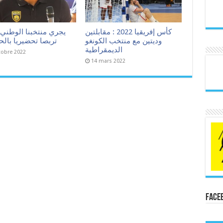
كأس إفريقيا 2022 : مقابلتين
يجري منتخبنا الوطني ل
وديتين مع منتخب الكونغو
تربصا تحضيريا بال
الديمقراطية
tobre 2022
14 mars 2022
Face