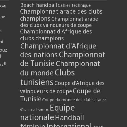
Beach handball
Cahier technique
CAN
Championnat arabe des clubs
gne
champions
Championnat arabe
des clubs vainqueurs de coupe
Championnat d'Afrique des
n
clubs champions
mi
Championnat d'Afrique
louz
Championnat
des nations
ا
de Tunisie
Championnat
الر
Clubs
du monde
tunisiens
Coupe d'Afrique des
Coupe de
vainqueurs de coupe
Tunisie
Coupe du monde des clubs
Division
Equipe
d'honneur hommes
nationale
Handball
International
féminin