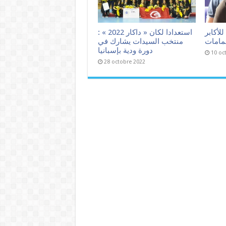
لأكابر
استعدادا لكان « داكار 2022 » :
حمامات
منتخب السيدات يشارك في
دورة ودية بإسبانيا
10 oc
28 octobre 2022