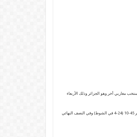
 تونس منتخب مغاربي أخر وهو الجزائر وذلك الأربعاء
الجزائر صاحبة المركز الأول في مجموعتها تغلبت على رواندا بفريق كبير 45-10 (24-4 في الشوط) وفي النصف النهائي