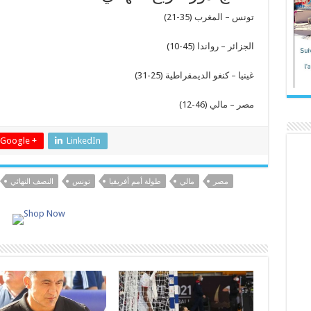
تونس – المغرب (35-21)
الجزائر – رواندا (45-10)
غينيا – كنغو الديمقراطية (25-31)
مصر – مالي (46-12)
Google +
LinkedIn
مصر
مالي
طولة أمم أفريقيا
تونس
النصف النهائي