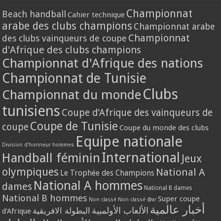
Championnat
Beach handball
Cahier technique
arabe des clubs champions
Championnat arabe
Championnat
des clubs vainqueurs de coupe
d'Afrique des clubs champions
Championnat d'Afrique des nations
Championnat de Tunisie
Clubs
Championnat du monde
tunisiens
Coupe d'Afrique des vainqueurs de
Coupe de Tunisie
coupe
Coupe du monde des clubs
Equipe nationale
Division d'honneur hommes
International
Handball féminin
Jeux
olympiques
National A
Le Trophée des Champions
National A hommes
dames
National B dames
National B hommes
Super coupe
Non classé
Non classé @ar
أخبار عالمية
الألعاب الأولمبية
البطولة الافريقية
d'Afrique