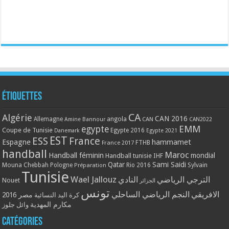
Étiquettes
CA
Algérie
CAN 2016
Allemagne
angola
CAN
Amine Bannour
CAN2022
EMM
egypte
Coupe de Tunisie
Egypte 2016
Danemark
Egypte 2021
EST
ESS
France
Espagne
hammamet
France 2017
FTHB
handball
Maroc
Handball féminin
mondial
Handball tunisie
IHF
Qatar
Sami Saidi
Mouna Chebbah
Pologne
Rio 2016
Sylvain
Préparation
Tunisie
Wael Jallouz
الترجي الرياضي
النادي
Nouet
الجزائر
تونس
الافريقي
النجم الرياضي الساحلي
مصر 2016
كرة اليد النسائية
مكارم المهدية
وائل جلوز
Catégories