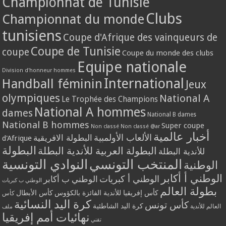
Championnat de Tunisie
Clubs
Championnat du monde
tunisiens
Coupe d'Afrique des vainqueurs de
Coupe de Tunisie
coupe
Coupe du monde des clubs
Equipe nationale
Division d'honneur hommes
International
Handball féminin
Jeux
olympiques
National A
Le Trophée des Champions
National A hommes
dames
National B dames
National B hommes
Super coupe
Non classé
Non classé @ar
أخبار عالمية
الألعاب الأولمبية
البطولة الافريقية
d'Afrique
البطولة
البطولة العربية للأندية البطلة
للأندية البطلة
المنتخب التونسي
النوادي التونسية
الوطنية
الوطني أ أكابر
الوطني أ كبريات
الوطني ب أكابر
الوطني ب كبريات
بطولة العالم
كأس إفريقيا للأندية الفائزة بالكؤوس
كأس الأبطال
كأس
كرة اليد النسائية
كأس تونس
كرة اليد الشاطئية
العالم للأندية
ملف
نهائيات أمم إفريقيا
تقني