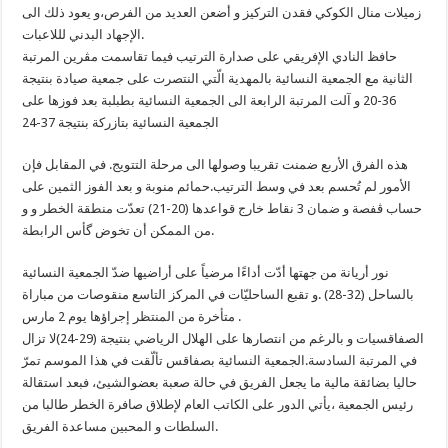
زميلات منال الكوكي فقدن التركيز و أضعن العديد من الفرص،و يعود ذلك الى
الإجهاد البدني لللاعبات.
حافظ النادي الإفريقي على صدارة الترتيب فيما تقاسمت مڨرين المرتبة
الثانية مع الجمعية النسائية بالمهدية الّتي النتصرت على جمعية صيادة بنتيجة
36-20 و آلت المرتبة الرابعة الى الجمعية النسائية بطبلبة بعد فوزها على
الجمعية النسائية بتازركة بنتيجة 37-24
هذه الفرق الأربع ضمنت تقريبا وصولها الى مرحلة التتويج. في المقابل فإن
الأمور لم تُحسم بعد في وسط الترتيب.حمائم منوبة و بعد الفوز الثمين على
حساب ڨفصة و ضمان 3 نقاط خارج قواعدها (20-21) تعدّت منطقة الخطر و و
من الممكن أن تخوض گأس الرابطة.
نور أريانة من جهتها أدّت أداءًا مرضياً على أراضيها ضدّ الجمعية النسائية
بالساحل (32-28) .و تقبع الساحليّات في المركز التاسع منقوصات من مباراة
متأخرة من المنتظر إجراؤها يوم 2 مارس .
الصفاقسيات و بالرغم من انتصارها على الهلال الرياضي بنتيجة (29-24)لا تزال
في المرتبة السادسة.الجمعية النسائية بصفاقس تألّقت في هذا الموسم تمرّ
حاليا بضائقة مالية ما يجعل الفريق في حالة صعبة بعضوالشيئ، فبعد استقالة
رئيس الجمعية ،يأتي الدور على الكاتب العام لإطلاق صافرة الخطر طالبا من
السلطات و المحبين مساعدة الفريق.