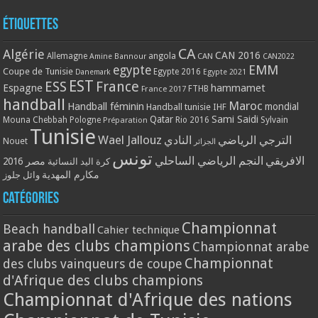
Étiquettes
CA
Algérie
CAN 2016
Allemagne
angola
CAN
Amine Bannour
CAN2022
EMM
egypte
Coupe de Tunisie
Egypte 2016
Danemark
Egypte 2021
EST
ESS
France
Espagne
hammamet
France 2017
FTHB
handball
Maroc
Handball féminin
mondial
Handball tunisie
IHF
Qatar
Sami Saidi
Mouna Chebbah
Pologne
Rio 2016
Sylvain
Préparation
Tunisie
Wael Jallouz
الترجي الرياضي
النادي
Nouet
الجزائر
تونس
الافريقي
النجم الرياضي الساحلي
مصر 2016
كرة اليد النسائية
مكارم المهدية
وائل جلوز
Catégories
Championnat
Beach handball
Cahier technique
arabe des clubs champions
Championnat arabe
Championnat
des clubs vainqueurs de coupe
d'Afrique des clubs champions
Championnat d'Afrique des nations