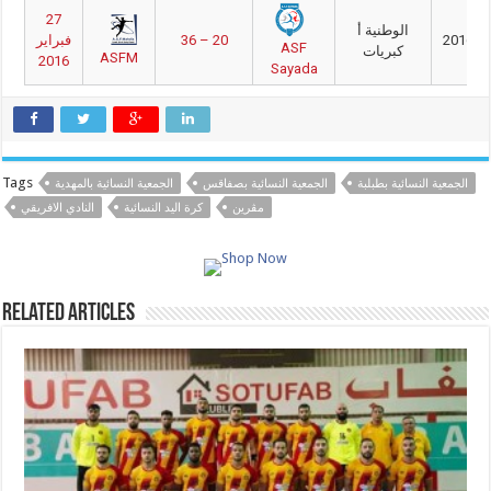
27
الوطنية أ
2016/2
36 – 20
فبراير
ASF
كبريات
ASFM
2016
Sayada
Tags
الجمعية النسائية بطبلبة
الجمعية النسائية بصفاقس
الجمعية النسائية بالمهدية
مڨرين
كرة اليد النسائية
النادي الافريقي
Related Articles