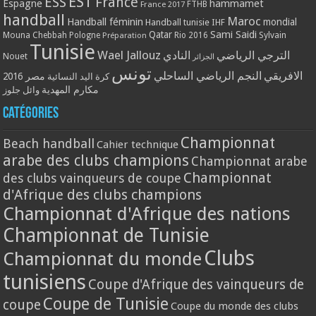
EST
ESS
France
Espagne
hammamet
France 2017
FTHB
handball
Maroc
Handball féminin
mondial
Handball tunisie
IHF
Qatar
Sami Saidi
Mouna Chebbah
Pologne
Rio 2016
Sylvain
Préparation
Tunisie
Wael Jallouz
الترجي الرياضي
النادي
Nouet
الجزائر
تونس
الافريقي
النجم الرياضي الساحلي
مصر 2016
كرة اليد النسائية
مكارم المهدية
وائل جلوز
Catégories
Championnat
Beach handball
Cahier technique
arabe des clubs champions
Championnat arabe
Championnat
des clubs vainqueurs de coupe
d'Afrique des clubs champions
Championnat d'Afrique des nations
Championnat de Tunisie
Clubs
Championnat du monde
tunisiens
Coupe d'Afrique des vainqueurs de
Coupe de Tunisie
coupe
Coupe du monde des clubs