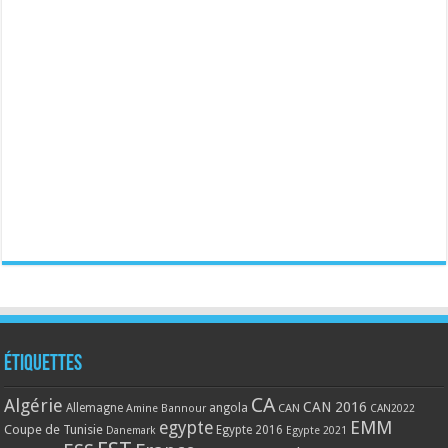
Étiquettes
CA
Algérie
CAN 2016
Allemagne
angola
CAN
Amine Bannour
CAN2022
EMM
egypte
Coupe de Tunisie
Egypte 2016
Danemark
Egypte 2021