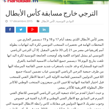
الترجي خارج مسابقة كأس الأبطال
النوادي التونسية
,
كأس الأبطال
17 décembre 2015
يعتبر كأس الأبطال اللذي ينعقد أيام 17 و 18 و 19 ديسمبر الجاري من
المحطات الهامة في تحضيرات المنتخب التونسي لكرة اليد لنهائيات بطولة
أمم إفريقيا في مصر من 21 إلى 30 جانفي المقبل إلا أن الترجي الرياضي
التونسي لم يمثتل لقواعد اللعبة وقد أوضحت الجامعة التونسية لكرة اليد انها
تلقت بتاريخ اليوم 16 ديسمبر جميع القائمات الاسمية الخاصة بالفرق
المدعوة للمشاركة و قد عاينت باستغراب شديد ضمن القائمة المرسلة اليها
من طرف جمعية الترجي الرياضي التونسي غياب تضمين اسماء جميع
اللاعبين الدوليين المنتمين للقائمة الاولية التي اعدها الاطار الفني للمنتخب
قبل اختيار القائمة النهائية للاعبين الذين سيعززون المنتخب الوطني للاكابر
خلال البطولة الافريقية للأكابر بمصر.
و حيث اعتبارا لعدم مراعاة جمعية الترجي الرياضي التونسي للاتفاق الفني
المبرم في السابق مع الاطار الفني الوطني و الادارة الفنية في خصوص
وجوب تشريك لاعبيها الدوليين في مقابلات كاس رابطة الابطال التونسية التي
ستنعقد بداية من يوم الغد بتاريخ 17 ديسمبر 2015، فقد قرر المكتب الجامعي