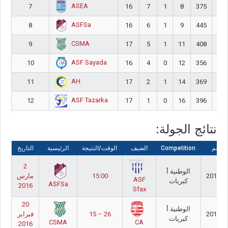
ASEA
7
16
7
1
8
375
41
ASFSa
8
16
6
1
9
445
48
CSMA
9
17
5
1
11
408
46
ASF Sayada
10
16
4
0
12
356
44
AH
11
17
2
1
14
369
46
ASF Tazarka
12
17
1
0
16
396
57
نتائج الجولة:
لموسم
Competition
الضيف
الوقت/النتيجة
الرئيسية
التاريخ
2
الوطنية أ
2016/2
15:00
مارس
ASF
كبريات
ASFSa
2016
Sfax
20
الوطنية أ
2016/2
15 – 26
فبراير
كبريات
CSMA
CA
2016