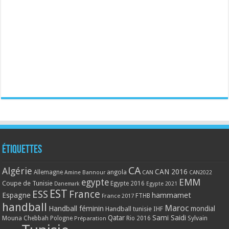
Étiquettes
CA
Algérie
CAN 2016
Allemagne
angola
CAN
Amine Bannour
CAN2022
EMM
egypte
Coupe de Tunisie
Egypte 2016
Danemark
Egypte 2021
EST
ESS
France
Espagne
hammamet
France 2017
FTHB
handball
Maroc
Handball féminin
mondial
Handball tunisie
IHF
Qatar
Sami Saidi
Mouna Chebbah
Pologne
Rio 2016
Sylvain
Préparation