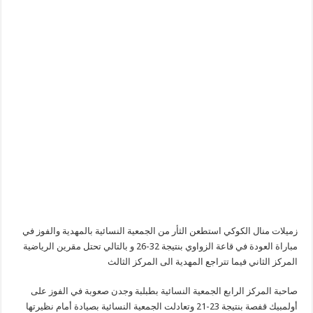
زميلات منال الكوكي استطعن الثأر من الجمعية النسائية بالمهدية والفوز في
مباراة العودة في قاعة الزواوي بنتيجة 32-26
و بالتالي
تحتل مقرين الرياضية
المركز الثاني فيما تتراجع المهدية
الى المركز الثالث
صاحبة المركز الرابع
الجمعية النسائية بطبلبة وجدن
صعوبة في الفوز
على
أولمبيك قفصة بنتيجة 23-21 وتعادلت الجمعية النسائية بصيادة أمام
نظيرتها