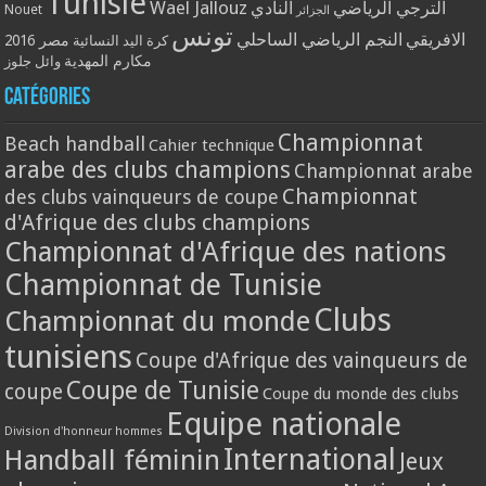
Tunisie
Wael Jallouz
الترجي الرياضي
النادي
Nouet
الجزائر
تونس
الافريقي
النجم الرياضي الساحلي
مصر 2016
كرة اليد النسائية
مكارم المهدية
وائل جلوز
Catégories
Championnat
Beach handball
Cahier technique
arabe des clubs champions
Championnat arabe
Championnat
des clubs vainqueurs de coupe
d'Afrique des clubs champions
Championnat d'Afrique des nations
Championnat de Tunisie
Clubs
Championnat du monde
tunisiens
Coupe d'Afrique des vainqueurs de
Coupe de Tunisie
coupe
Coupe du monde des clubs
Equipe nationale
Division d'honneur hommes
International
Handball féminin
Jeux