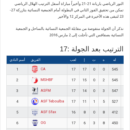
النور الرياضي باريانة 21-21 وأخيراً مباراة أسفل الترتيب الهلال الرياضي
تمكن من تحقيق الفوز الثاني في البطولة أمام الجمعية النسائية بتازركة 27-
23 لتبقى هذه الأخيرة في المركز 12 والأخير
نذكر أن الجولة منقوصة من مقابلة الجمعية النسائية بالساحل و الجمعية
النسائية بصفاقس التي تأجلت إلى 2 مارس 2016
الترتيب بعد الجولة :17
عليه
له
ه
ت
إ
لعب
الفريق
أسم النادي
CA
1
17
17
0
0
545
32
MSHBF
2
17
15
0
2
545
39
ASFM
3
17
14
0
3
547
38
ASF Teboulba
4
17
11
1
5
527
43
ASF Sfax
5
16
8
0
8
412
45
OG
6
17
6
3
8
450
51