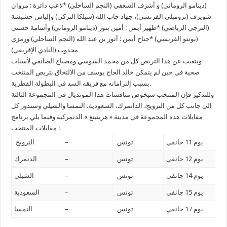
(دينامو الروماني) و أشرف السعفي (النجم الساحلي) *لاعب دائرة : مروان
شويرف (ترومبلي الفرنسي)، جهاد جاب الله (سيلكا التركي) وإلياس حشيشة
(الترجي الرياضي) *ظهير أيمن : أمين بنور (دينامو الروماني) وأسامة حسني
(بونتو الفرنسي) *جناح أيمن : أنور بن عبد الله (النجم الساحلي) ورمزي
مجدوب (النادي الإفريقي)
ويتغيب عن هذا التربص كل من محمد السوسي ومصباح الصانعي لأسباب
صحية في حين لم يتمكن خالد الحاج يوسف من الالتحاق بتربص المنتخب
بسبب إلتزاماته مع فريقه السد في البطولة القطرية.
وللتذكير فإن المنتخب سيخوض منافسات هذا المونديال في المجموعة الثالثة
الى جانب كل من النرويج، الدانمرك، السعودية، النمسا والشيلي وستدور كل
مقابلات هذه المجموعة في مدينة « هرينينغ » الدنمركية وفيما يلي برنامج
مقابلات المنتخب :
يوم 11 جانفي
تونس
–
النرويج
يوم 12 جانفي
تونس
–
الدنمرك
يوم 14 جانفي
تونس
–
الشيلي
يوم 15 جانفي
تونس
–
السعودية
يوم 17 جانفي
تونس
–
النمسا