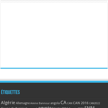
Étiquettes
CA
Algérie
CAN 2016
Allemagne
angola
CAN
Amine Bannour
CAN2022
EMM
egypte