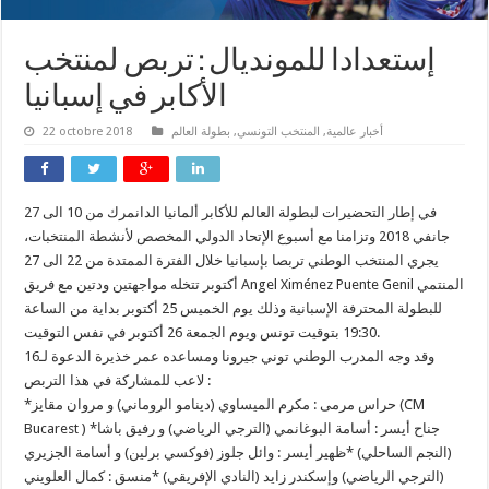
إستعدادا للمونديال : تربص لمنتخب
الأكابر في إسبانيا
أخبار عالمية
,
المنتخب التونسي
,
بطولة العالم
22 octobre 2018
في إطار التحضيرات لبطولة العالم للأكابر ألمانيا الدانمرك من 10 الى 27
جانفي 2018 وتزامنا مع أسبوع الإتحاد الدولي المخصص لأنشطة المنتخبات،
يجري المنتخب الوطني تربصا بإسبانيا خلال الفترة الممتدة من 22 الى 27
أكتوبر تتخله مواجهتين ودتين مع فريق Angel Ximénez Puente Genil المنتمي
للبطولة المحترفة الإسبانية وذلك يوم الخميس 25 أكتوبر بداية من الساعة
19:30 بتوقيت تونس ويوم الجمعة 26 أكتوبر في نفس التوقيت.
وقد وجه المدرب الوطني توني جيرونا ومساعده عمر خذيرة الدعوة لـ16
لاعب للمشاركة في هذا التربص :
*حراس مرمى : مكرم الميساوي (دينامو الروماني) و مروان مقايز (CM
Bucarest ) *جناح أيسر : أسامة البوغانمي (الترجي الرياضي) و رفيق باشا
(النجم الساحلي) *ظهير أيسر : وائل جلوز (فوكسي برلين) و أسامة الجزيري
(الترجي الرياضي) وإسكندر زايد (النادي الإفريقي) *منسق : كمال العلويني