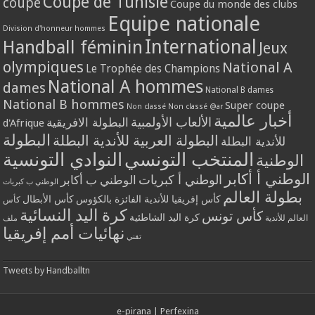
Coupe de Tunisie
coupe
Coupe du monde des clubs
Equipe nationale
Division d'honneur hommes
International
Handball féminin
Jeux
olympiques
National A
Le Trophée des Champions
National A hommes
dames
National B dames
National B hommes
Super coupe
Non classé
Non classé @ar
أخبار عالمية
الألعاب الأولمبية
البطولة الافريقية
d'Afrique
البطولة
البطولة العربية للأندية البطلة
للأندية البطلة
المنتخب التونسي
النوادي التونسية
الوطنية
الوطني أ أكابر
الوطني أ كبريات
الوطني ب أكابر
الوطني ب كبريات
بطولة العالم
كأس إفريقيا للأندية الفائزة بالكؤوس
كأس الأبطال
كأس
كرة اليد النسائية
كأس تونس
كرة اليد الشاطئية
العالم للأندية
ملف
نهائيات أمم إفريقيا
تقني
Tweets by Handballtn
e-pirana
|
Perfexina