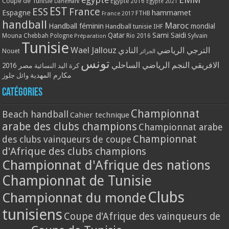
Coupe de Tunisie
Egypte 2016
Danemark
Egypte 2021
EST
ESS
France
Espagne
hammamet
France 2017
FTHB
handball
Maroc
Handball féminin
mondial
Handball tunisie
IHF
Qatar
Sami Saidi
Mouna Chebbah
Pologne
Rio 2016
Sylvain
Préparation
Tunisie
Wael Jallouz
الترجي الرياضي
النادي
Nouet
الجزائر
تونس
الافريقي
النجم الرياضي الساحلي
مصر 2016
كرة اليد النسائية
مكارم المهدية
وائل جلوز
Catégories
Championnat
Beach handball
Cahier technique
arabe des clubs champions
Championnat arabe
Championnat
des clubs vainqueurs de coupe
d'Afrique des clubs champions
Championnat d'Afrique des nations
Championnat de Tunisie
Clubs
Championnat du monde
tunisiens
Coupe d'Afrique des vainqueurs de