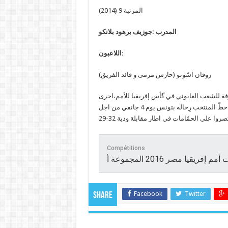
المرتبة 9 (2014)
المدرب :جوزيف برهود بلانكو
اللاعبون:
روفان اسّونو (حارس مرمى و قائد الفريق)
فة للشعب الغابوني في گأس إفريقيا للأمم،اجرى
المنتخب الغابوني تربصا مغلقا في الغابون منذ 20 ديسمبر 2015. و حطّ المنتخب رِحاله بتونس يوم 4 جانفي من اجل
روا على الحمّامات في اطار مقابلة ودية 32-29
Compétitions
Facebook
Twitter
Share