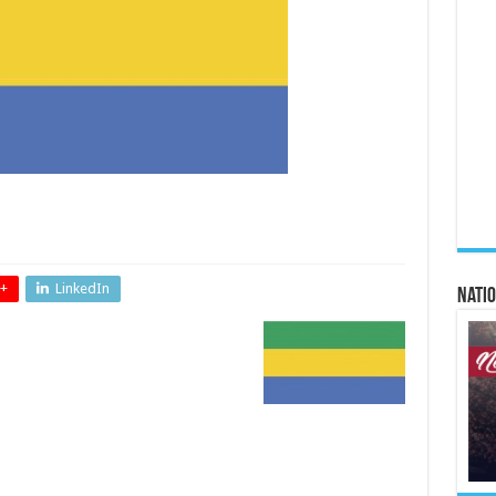
+
LinkedIn
Natio