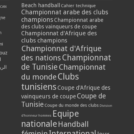
Beach handball
Cahier technique
CAN
Championnat arabe des clubs
gne
champions
Championnat arabe
des clubs vainqueurs de coupe
Championnat d'Afrique des
n
clubs champions
mi
Championnat d'Afrique
louz
Championnat
des nations
ا
de Tunisie
Championnat
الر
Clubs
du monde
tunisiens
Coupe d'Afrique des
Coupe de
vainqueurs de coupe
Tunisie
Coupe du monde des clubs
Division
Equipe
d'honneur hommes
nationale
Handball
International
féminin