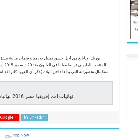
يوريك اوبايانغ من أجل حسن تمثيل بلادهم و ضمان مرتبة مشرّ
استكمال تحضيراته التي بدأها داخل البلاد. يُذكر أن الفهود كانوا قد انتص
نهائيات أمم إفريقيا مصر 2016, نهائيات أمم إفريقيا مصر 2016 المجموعة أ
Google +
LinkedIn