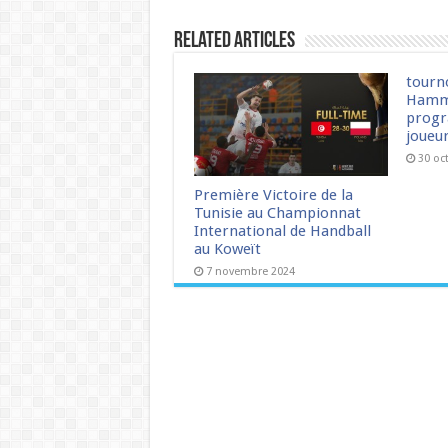
Related Articles
tourn
Hamm
progr
joueu
30 oc
Première Victoire de la
Tunisie au Championnat
International de Handball
au Koweït
7 novembre 2024