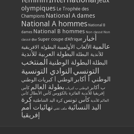
Jeux
olympiques
Le Trophée des
National A dames
Champions
National A hommes
National B
National B hommes
dames
Non classé
Non
أخبار
Super coupe d'Afrique
classé @ar
عالمية
الألعاب الأولمبية
البطولة الافريقية
البطولة العربية للأندية
للأندية البطلة
المنتخب
البطولة الوطنية
البطلة
التونسي
النوادي التونسية
الوطني أ أكابر
الوطني أ كبريات
الوطني
بطولة العالم
ب أكابر
كأس
الوطني ب كبريات
إفريقيا للأندية الفائزة بالكؤوس
كأس الأبطال
كأس
كرة
كأس تونس
كرة اليد الشاطئية
العالم للأندية
اليد النسائية
نهائيات أمم
ملف تقني
إفريقيا