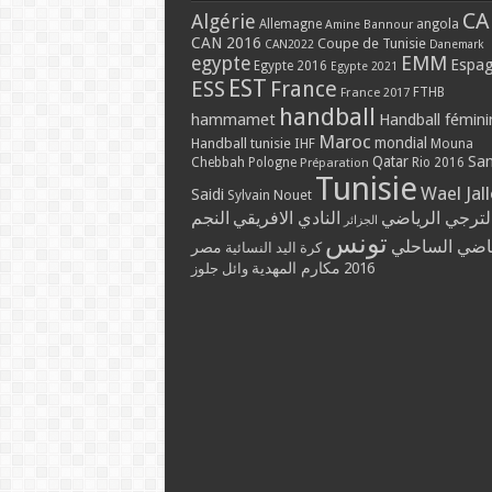
CA
Algérie
Allemagne
angola
Amine Bannour
CAN 2016
Coupe de Tunisie
CAN2022
Danemark
EMM
egypte
Espa
Egypte 2016
Egypte 2021
EST
ESS
France
France 2017
FTHB
handball
hammamet
Handball fémini
Maroc
mondial
Handball tunisie
IHF
Mouna
Qatar
Sa
Chebbah
Pologne
Rio 2016
Préparation
Tunisie
Wael Jal
Saidi
Sylvain Nouet
لترجي الرياضي
النادي الافريقي
النجم
الجزائر
تونس
ياضي الساحلي
مصر
كرة اليد النسائية
مكارم المهدية
2016
وائل جلوز