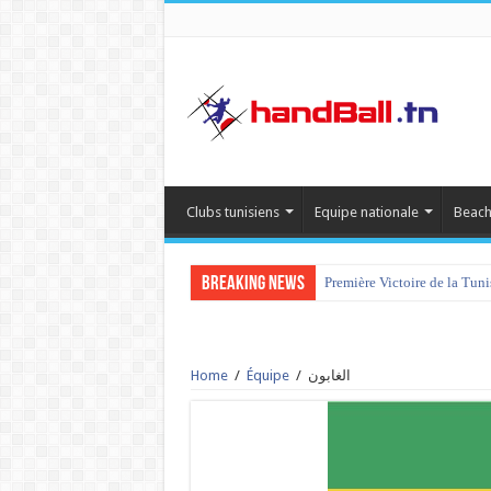
Clubs tunisiens
Equipe nationale
Beach
Breaking News
Première Victoire de la Tun
Home
/
Équipe
/
الغابون