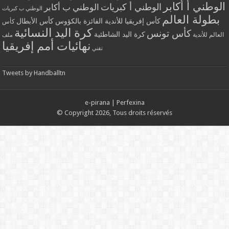
الوطني أ أكابر
الوطني أ كبريات
الوطني ب أكابر
الوطني ب كبريات
بطولة العالم
كأس إفريقيا للأندية الفائزة بالكؤوس
كأس الأبطال
كأس
كرة اليد النسائية
كأس تونس
كرة اليد الشاطئية
العالم للأندية
ملف
نهائيات أمم إفريقيا
تقني
Tweets by Handballtn
e-pirana
|
Perfexina
© Copyright 2026, Tous droits réservés