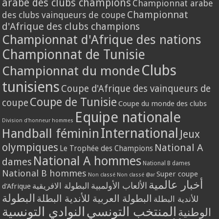
arabe des clubs champions
Championnat arabe
Championnat
des clubs vainqueurs de coupe
d'Afrique des clubs champions
Championnat d'Afrique des nations
Championnat de Tunisie
Clubs
Championnat du monde
tunisiens
Coupe d'Afrique des vainqueurs de
Coupe de Tunisie
coupe
Coupe du monde des clubs
Equipe nationale
Division d'honneur hommes
International
Handball féminin
Jeux
olympiques
National A
Le Trophée des Champions
National A hommes
dames
National B dames
National B hommes
Super coupe
Non classé
Non classé @ar
أخبار عالمية
الألعاب الأولمبية
البطولة الافريقية
d'Afrique
البطولة
البطولة العربية للأندية البطلة
للأندية البطلة
المنتخب التونسي
النوادي التونسية
الوطنية