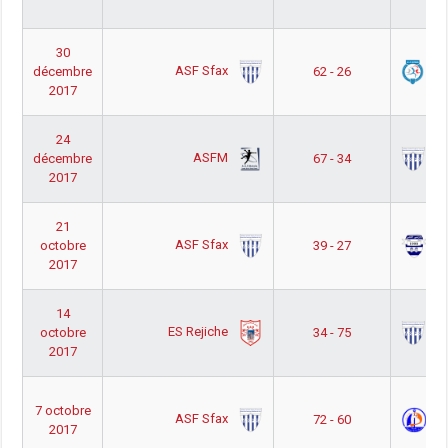
30
ASF Sfax
A
décembre
62 - 26
2017
24
ASFM
AS
décembre
67 - 34
2017
21
ASF Sfax
O
octobre
39 - 27
2017
14
ES Rejiche
AS
octobre
34 - 75
2017
7 octobre
ASF Sfax
AS
72 - 60
2017