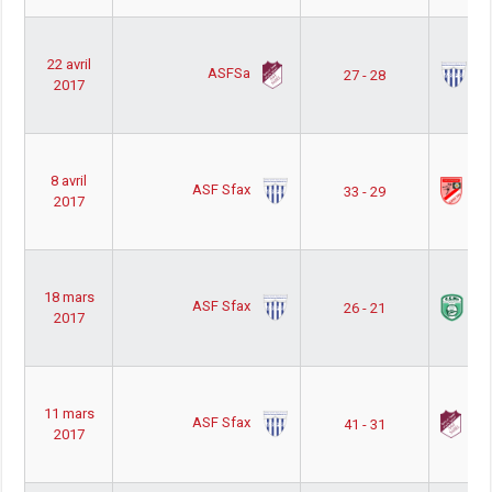
22 avril
ASFSa
AS
27 - 28
2017
8 avril
ASF Sfax
AF
33 - 29
2017
18 mars
ASF Sfax
C
26 - 21
2017
11 mars
ASF Sfax
A
41 - 31
2017