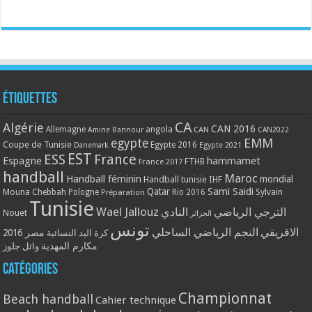
Étiquettes
CA
Algérie
CAN 2016
Allemagne
angola
CAN
Amine Bannour
CAN2022
EMM
egypte
Coupe de Tunisie
Egypte 2016
Danemark
Egypte 2021
EST
ESS
France
Espagne
hammamet
France 2017
FTHB
handball
Maroc
Handball féminin
mondial
Handball tunisie
IHF
Qatar
Sami Saidi
Mouna Chebbah
Pologne
Rio 2016
Sylvain
Préparation
Tunisie
Wael Jallouz
الترجي الرياضي
النادي
Nouet
الجزائر
تونس
الافريقي
النجم الرياضي الساحلي
مصر 2016
كرة اليد النسائية
مكارم المهدية
وائل جلوز
Catégories
Championnat
Beach handball
Cahier technique