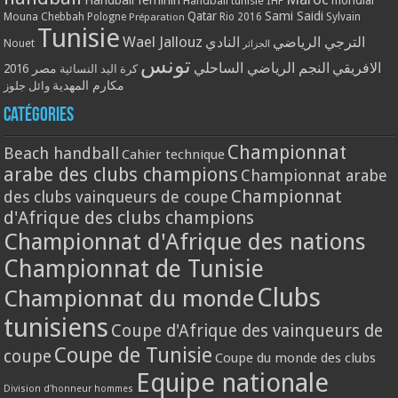
Handball tunisie
IHF
Qatar
Sami Saidi
Mouna Chebbah
Pologne
Rio 2016
Sylvain
Préparation
Tunisie
Wael Jallouz
الترجي الرياضي
النادي
Nouet
الجزائر
تونس
الافريقي
النجم الرياضي الساحلي
مصر 2016
كرة اليد النسائية
مكارم المهدية
وائل جلوز
Catégories
Championnat
Beach handball
Cahier technique
arabe des clubs champions
Championnat arabe
Championnat
des clubs vainqueurs de coupe
d'Afrique des clubs champions
Championnat d'Afrique des nations
Championnat de Tunisie
Clubs
Championnat du monde
tunisiens
Coupe d'Afrique des vainqueurs de
Coupe de Tunisie
coupe
Coupe du monde des clubs
Equipe nationale
Division d'honneur hommes