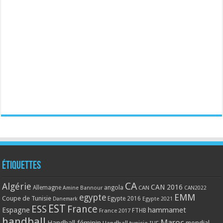
Étiquettes
CA
Algérie
CAN 2016
Allemagne
angola
CAN
Amine Bannour
CAN2022
EMM
egypte
Coupe de Tunisie
Egypte 2016
Danemark
Egypte 2021
EST
ESS
France
Espagne
hammamet
France 2017
FTHB
handball
Maroc
Handball féminin
mondial