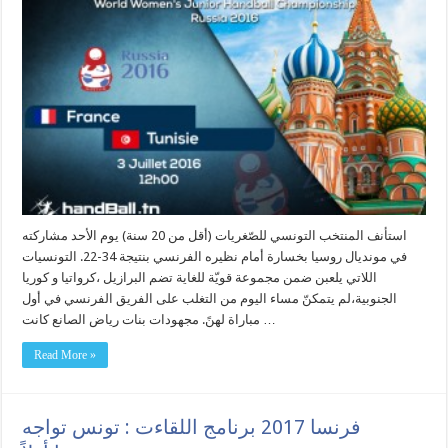
استأنف المنتخب التونسي للصّغريات (أقل من 20 سنة) يوم الأحد مشاركته
في مونديال روسيا بخسارة أمام نظيره الفرنسي بنتيجة 34-22. التونسيات
اللاتي يلعبن ضمن مجموعة قويّة للغاية تضم البرازيل ،كرواتيا و كوريا
الجنوبية،لم يتمكنّ مساء اليوم من التغلب على الفريق الفرنسي في أول
مباراة لهنً. مجهودات بنات رياض الصانع كانت …
Read More »
فرنسا 2017 برنامج اللقاءت : تونس تواجه