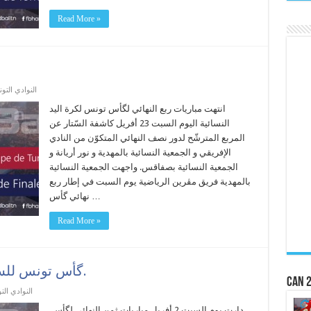
Read More »
النوادي التو
انتهت مباريات ربع النهائي لگأس تونس لكرة اليد
النسائية اليوم السبت 23 أفريل كاشفة السّتار عن
المربع المترشّح لدور نصف النهائي المتكوّن من النادي
الإفريقي و الجمعية النسائية بالمهدية و نور أريانة و
الجمعية النسائية بصفاقس. واجهت الجمعية النسائية
بالمهدية فريق مڨرين الرياضية يوم السبت في إطار ربع
نهائي گأس …
Read More »
گأس تونس للسيّدات:ثمن نهائي بدون مفاجآت.
CAN 2
النوادي الت
دارت يوم السبت 2 أفريل مباريات ثمن النهائي لگأس