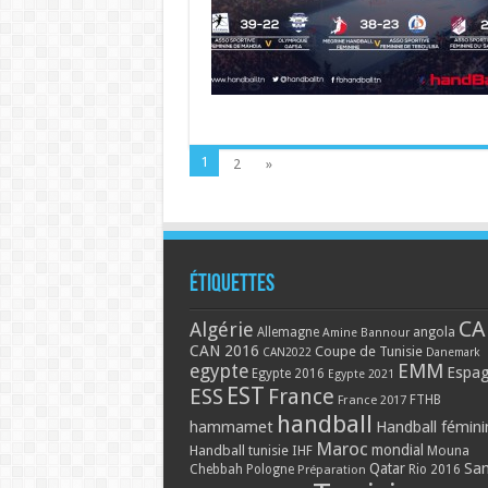
1
2
»
Étiquettes
CA
Algérie
Allemagne
angola
Amine Bannour
CAN 2016
Coupe de Tunisie
CAN2022
Danemark
EMM
egypte
Espa
Egypte 2016
Egypte 2021
EST
ESS
France
France 2017
FTHB
handball
hammamet
Handball fémini
Maroc
mondial
Handball tunisie
IHF
Mouna
Qatar
Sa
Chebbah
Pologne
Rio 2016
Préparation