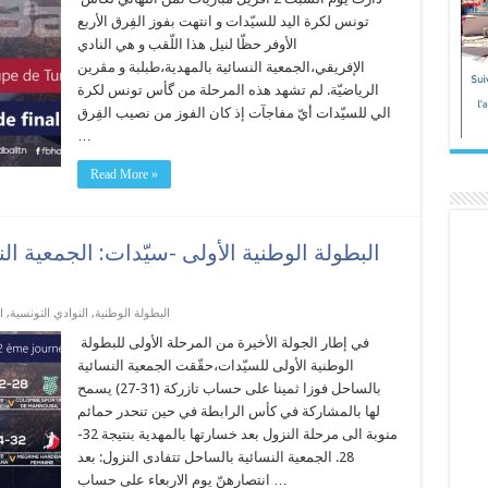
تونس لكرة اليد للسيّدات و انتهت بفوز الفِرق الأربع
الأوفر حظّا لنيل هذا اللّقب و هي النادي
الإفريقي،الجمعية النسائية بالمهدية،طبلبة و مڨرين
الرياضيّة. لم تشهد هذه المرحلة من گأس تونس لكرة
الي للسيّدات أيّ مفاجآت إذ كان الفوز من نصيب الفِرق
…
Read More »
البطولة الوطنية الأولى -سيّدات: الجمعية ال
البطولة الوطنية
,
النوادي التونسية
,
ا
في إطار الجولة الأخيرة من المرحلة الأولى للبطولة
الوطنية الأولى للسيّدات،حقّقت الجمعية النسائية
بالساحل فوزا ثمينا على حساب تازركة (31-27) يسمح
لها بالمشاركة في كأس الرابطة في حين تنحدر حمائم
منوبة الى مرحلة النزول بعد خسارتها بالمهدية بنتيجة 32-
28. الجمعية النسائية بالساحل تتفادى النزول: بعد
انتصارهنّ يوم الاربعاء على حساب …