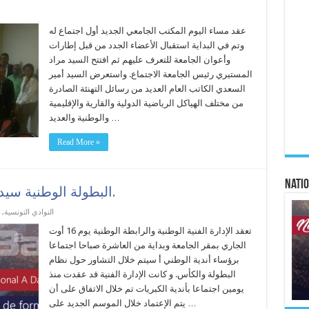
عقد مساء اليوم المكتب الجامعي الجديد أول اجتماع له
وتم في البداية استقبال الأعضاء الجدد من قبل إطارات
وأعوان الجامعة للتعرف عليهم ثم افتتح السيد مراد
المستيري رئيس الجامعة الاجتماع. واستعرض السيد أمير
السعدي الكاتب العام العديد من رسائل التهنئة الصادرة
من مختلف الهياكل الرياضية الدولية والقارية والإقليمية
والوطنية والعديد …
Read More »
Natio
البطولة الوطنية سيدات: الجامعة تغير صيغة البطولة.
النوادي التونسية
,
تعقد الإدارة الفنية الوطنية والرابطة الوطنية يوم 16 أوت
الجاري بمقر الجامعة وبداية من العاشرة صباحا اجتماعا
برؤساء أندية الوطني أ سيتم خلال التشاور حول نظام
البطولة والكأس. و كانت الإدارة الفنية قد عقدت منذ
يومين اجتماعا بأندية الكبريات تم خلال الاتفاق على أن
يتم الإعتماد خلال الموسم الجديد على …