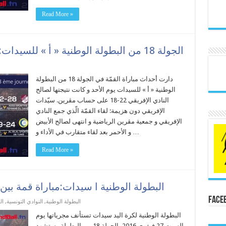
Read More »
الجولة 18 من البطولة الوطنية « أ » للسيدات: النادي الأفريقي دون أي هزيمة
دارت أحداث مباراة القمّة في الجولة 18 من البطولة
الوطنية « أ » للسيدات يوم الأحد و كانت نتيجتها لصالح
النادي الإفريقي 22-18 على حساب مڨرين. سيّدات
الإفريقي دون هزيمة: لقاء القمّة الّذي جمع النادي
الإفريقي و جمعية مڨرين الرياضية و انتهى لصالح الأبيض
و الأحمر بعد لقاء متقارب في الأداء و …
Read More »
البطولة الوطنية ا سيدات:مباراة قمة بين
Face
البطولة الوطنية
,
النوادي التونسية
,
ال
البطولة الوطنية لكرة اليد سيدات تستأنف مجرياتها يوم
السبت 27 فيفري 2016 بالجولة 18 من البطولة وستشهد