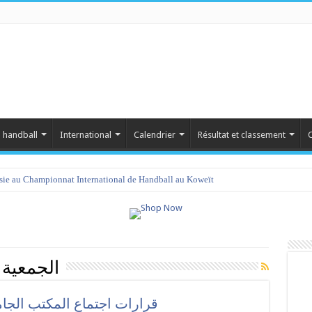
 handball
International
Calendrier
Résultat et classement
C
isie au Championnat International de Handball au Koweït
amet 2023 : programme et liste des joueurs convoqués
الجمعية ا
قرارات اجتماع المكتب الجامعي ليوم ال