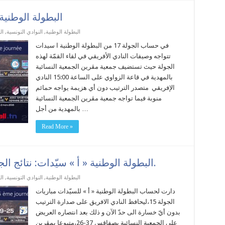
البطولة الوطنية
البطولة الوطنية
,
النوادي التونسية
,
ال
في حساب الجولة 17 من البطولة الوطنية ا سيدات
تتواجه وصيفات النادي الأفريقي في لقاء القمّة لهذه
الجولة حيث تستضيف جمعية مڨرين الجمعية النسائية
بالمهدية في قاعة الزواوي على الساعة 15:00 النادي
الإفريقي متصدر الترتيب دون أي هزيمة يواجه حمائم
منوبة فيما تواجه جمعية مڨرين الجمعية النسائية
بالمهدية من أجل …
Read More »
البطولة الوطنية « أ » سيّدات: نتائج الجولة 15، مڨرين تفوز على طبلبة.
البطولة الوطنية
,
النوادي التونسية
,
ال
دارت لحساب البطولة الوطنية « أ » للسيّدات مباريات
الجولة 15،ليحافظ النادي الافريق على صدارة الترتيب
بدون أيّ خسارة الى حدّ الآن و ذلك بعد انتصاره العريض
على الجمعية النسائية بصفاقس 37-26،متبوعا بمڨرين