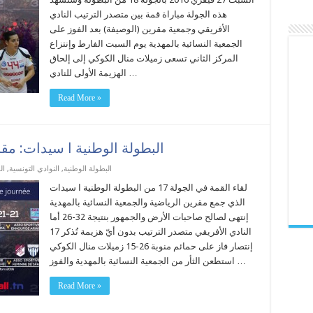
هذه الجولة مباراة قمة بين متصدر الترتيب النادي
الأفريقي وجمعية مقرين (الوصيفة) بعد الفوز على
الجمعية النسائية بالمهدية يوم السبت الفارط وإنتزاع
المركز الثاني تسعى زميلات منال الكوكي إلى إلحاق
الهزيمة الأولى للنادي …
Read More »
البطولة الوطنية ا سيدات: مق
البطولة الوطنية
,
النوادي التونسية
,
ال
لقاء القمة في الجولة 17 من البطولة الوطنية ا سيدات
الذي جمع مقرين الرياضية والجمعية النسائية بالمهدية
إنتهى لصالح صاحبات الأرض والجمهور بنتيجة 32-26 أما
النادي الأفريقي متصدر الترتيب بدون أيّ هزيمة تُذكر 17
إنتصار فاز على حمائم منوبة 26-15 زميلات منال الكوكي
استطعن الثأر من الجمعية النسائية بالمهدية والفوز …
Read More »