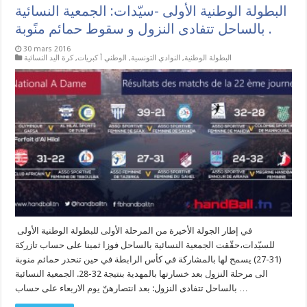
البطولة الوطنية الأولى -سيّدات: الجمعية النسائية
بالساحل تتفادى النزول و سقوط حمائم منًوبة .
30 mars 2016
البطولة الوطنية
,
النوادي التونسية
,
الوطني أ كبريات
,
كرة اليد النسائية
في إطار الجولة الأخيرة من المرحلة الأولى للبطولة الوطنية الأولى
للسيّدات،حقّقت الجمعية النسائية بالساحل فوزا ثمينا على حساب تازركة
(31-27) يسمح لها بالمشاركة في كأس الرابطة في حين تنحدر حمائم منوبة
الى مرحلة النزول بعد خسارتها بالمهدية بنتيجة 32-28. الجمعية النسائية
بالساحل تتفادى النزول: بعد انتصارهنّ يوم الاربعاء على حساب …