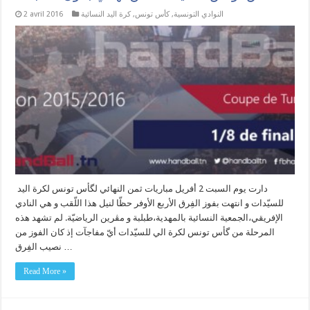
النوادي التونسية
,
كأس تونس
,
كرة اليد النسائية
2 avril 2016
دارت يوم السبت 2 أفريل مباريات ثمن النهائي لگأس تونس لكرة اليد
للسيّدات و انتهت بفوز الفِرق الأربع الأوفر حظّا لنيل هذا اللّقب و هي النادي
الإفريقي،الجمعية النسائية بالمهدية،طبلبة و مڨرين الرياضيّة. لم تشهد هذه
المرحلة من گأس تونس لكرة الي للسيّدات أيّ مفاجآت إذ كان الفوز من
نصيب الفِرق …
Read More »