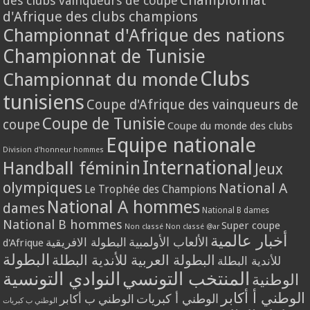
Championnat
des clubs vainqueurs de coupe
d'Afrique des clubs champions
Championnat d'Afrique des nations
Championnat de Tunisie
Clubs
Championnat du monde
tunisiens
Coupe d'Afrique des vainqueurs de
Coupe de Tunisie
coupe
Coupe du monde des clubs
Equipe nationale
Division d'honneur hommes
International
Handball féminin
Jeux
olympiques
National A
Le Trophée des Champions
National A hommes
dames
National B dames
National B hommes
Super coupe
Non classé
Non classé @ar
أخبار عالمية
الألعاب الأولمبية
البطولة الافريقية
d'Afrique
البطولة
البطولة العربية للأندية البطلة
للأندية البطلة
المنتخب التونسي
النوادي التونسية
الوطنية
الوطني أ أكابر
الوطني أ كبريات
الوطني ب أكابر
الوطني ب كبريات