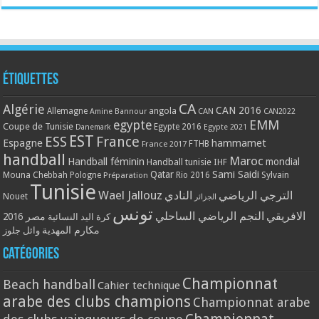
Étiquettes
CA
Algérie
CAN 2016
Allemagne
angola
CAN
Amine Bannour
CAN2022
EMM
egypte
Coupe de Tunisie
Egypte 2016
Danemark
Egypte 2021
EST
ESS
France
Espagne
hammamet
France 2017
FTHB
handball
Maroc
Handball féminin
mondial
Handball tunisie
IHF
Qatar
Sami Saidi
Mouna Chebbah
Pologne
Rio 2016
Sylvain
Préparation
Tunisie
Wael Jallouz
الترجي الرياضي
النادي
Nouet
الجزائر
تونس
الافريقي
النجم الرياضي الساحلي
مصر 2016
كرة اليد النسائية
مكارم المهدية
وائل جلوز
Catégories
Championnat
Beach handball
Cahier technique
arabe des clubs champions
Championnat arabe