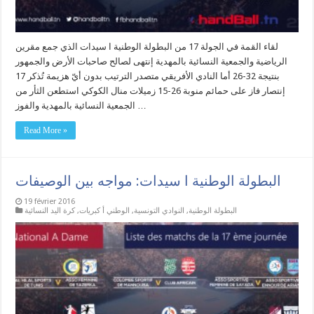
لقاء القمة في الجولة 17 من البطولة الوطنية ا سيدات الذي جمع مقرين
الرياضية والجمعية النسائية بالمهدية إنتهى لصالح صاحبات الأرض والجمهور
بنتيجة 32-26 أما النادي الأفريقي متصدر الترتيب بدون أيّ هزيمة تُذكر 17
إنتصار فاز على حمائم منوبة 26-15 زميلات منال الكوكي استطعن الثأر من
الجمعية النسائية بالمهدية والفوز …
Read More »
البطولة الوطنية ا سيدات: مواجه بين الوصيفات
19 février 2016
البطولة الوطنية
,
النوادي التونسية
,
الوطني أ كبريات
,
كرة اليد النسائية