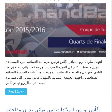
انتهت مباريات ربع النهائي لگأس تونس لكرة اليد النسائية اليوم السبت 23
أفريل كاشفة السّتار عن المربع المترشّح لدور نصف النهائي المتكوّن من
النادي الإفريقي و الجمعية النسائية بالمهدية و نور أريانة و الجمعية النسائية
بصفاقس. واجهت الجمعية النسائية بالمهدية فريق مڨرين الرياضية يوم
السبت في إطار ربع نهائي گأس …
Read More »
گأس تونس للسيّدات:ثمن نهائي بدون مفاجآت.