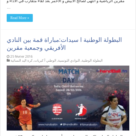
مڨرين الرياضية و انتهى لصالح الأبيض و الأحمر بعد لقاء متقارب في الأداء و
…
Read More »
البطولة الوطنية ا سيدات:مباراة قمة بين النادي
الأفريقي وجمعية مقرين
25 février 2016
البطولة الوطنية
,
النوادي التونسية
,
الوطني أ كبريات
,
كرة اليد النسائية