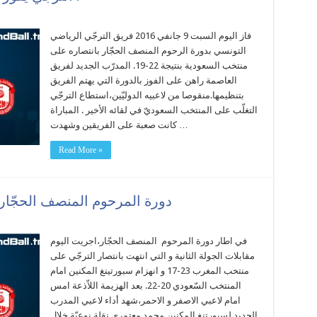
فاز اليوم السبت 9 جانفي 2016 فريق الترجّي الرياضي
التونسي بدورة الرحوم المنصف الحجّار بانتصاره على
منتخب السعودية بنتيجة 22-19. المدرّب الجديد لفريق
العاصمة راهن على الفوز بالدورة التي يهتم الفريق
بتنظيمها.منقوصا من لاعبيه الدوليّين،استطاع الترجّي
التغلّب على المنتخب السعوديّ في لقائه الأخير . المباراة
كانت صعبة على الفريقين وشهدت …
Read More »
دورة المرحوم المنصف الحجّار:ا
في اطار دورة المرحوم المنصف الحجّار،اجريت اليوم
مقابلات الجولة الثانية و التي انتهت بانتصار الترجّي على
منتخب المغرب 23-17 و انهزام سبورتينغ المكنين امام
المنتخب السّعودي 20-22. بعد الهزيمة اللاّذعة امس
امام لاعبي الاصفر و الاحمر،شهد أداء لاعبي المدرب
الجديد لسبورتنغ المكنين محمد معتمري نقلة نوعيّة خلال