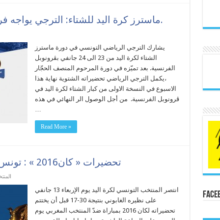
ماسترز كرة اليد للشتاء: الترجي يواجه فريق شامبيري سافوا يوم السبت.
يشارك الترجي الرياضي التونسي في دورة ماسترز
الشتاء لكرة اليد من 23 الى 24 جانفي بڨرونوبل
الفرنسية. بعد تميّزه في دورة المرحوم المنصف الحجّار
،يكمل الترجي الرياضي تحضيراته الشتوية نهاية هذا
الاسبوع في النسخة الاولى من كبار الشتاء لكرة اليد في
ڨرونوبل الفرنسية. من أجل الوصول الر النهائي في هذه
…
Read More »
تحضيرات « كان2016 » : تونس تسحق الغابون في مباراة ودّيّة
المنت
انتصر المنتخب التونسي لكرة اليد يوم الإربعاء 13 جانفي
Face
على نظيره الغابوني بنتيجة 30-17 قبل أن يختتم
تحضيراته لكان 2016 بمباراة ضدّ المنتخب المغربي يوم