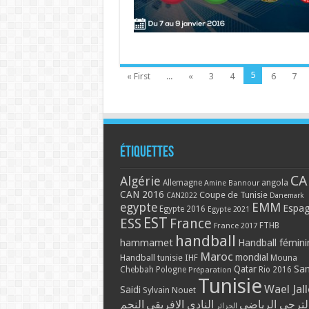
5
« First
...
«
3
4
6
7
Étiquettes
CA
Algérie
Allemagne
angola
Amine Bannour
CAN 2016
Coupe de Tunisie
CAN2022
Danemark
EMM
egypte
Espa
Egypte 2016
Egypte 2021
EST
ESS
France
France 2017
FTHB
handball
hammamet
Handball fémini
Maroc
mondial
Handball tunisie
IHF
Mouna
Qatar
Sa
Chebbah
Pologne
Rio 2016
Préparation
Tunisie
Wael Jal
Saidi
Sylvain Nouet
لترجي الرياضي
النادي الافريقي
النجم
الجزائر