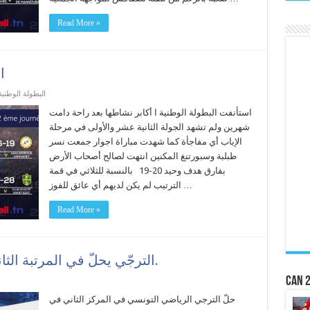
Read More »
ا
البطولة الوطنية
استأنفت البطولة الوطنية ا أكابر نشاطها بعد راحة دامت
شهرين ولم تشهد الجولة الثانية عشر والأولى في مرحلة
الإياب أي مفاجأة كما شهدت مباراة اجوار جمعت نسر
طبلبة وسبورتنغ المكنين انتهت لصالح أصحاب الأرض
بفارق هدف وحيد 20-19 بالنسبة للثلاثي في قمة
الترتيب لم يكن لديهم أي عائق للفوز …
Read More »
الترجّي يحلّ في المرتبة الثانية في دورة الماسترز بغرونوبل.
CAN 2
حلّ الترجي الرياضي التونسي في المركز الثاني في