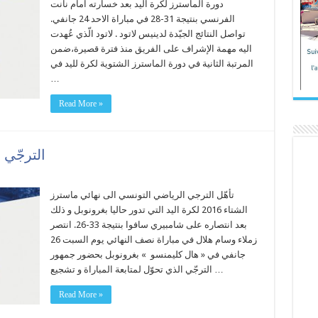
دورة الماسترز لكرة اليد بعد خسارته امام نانت
الفرنسي بنتيجة 31-28 في مباراة الاحد 24 جانفي.
تواصل النتائج الجيّدة لدينيس لاتود . لاتود الّذي عُهدت
اليه مهمة الإشراف على الفريق منذ فترة قصيرة،ضمن
المرتبة الثانية في دورة الماسترز الشتوية لكرة لليد في
…
Read More »
الترجّي 
تأهّل الترجي الرياضي التونسي الى نهائي ماسترز
الشتاء 2016 لكرة اليد التي تدور حاليا بغرونوبل و ذلك
بعد انتصاره على شامبيري سافوا بنتيجة 33-26. انتصر
زملاء وسام هلال في مباراة نصف النهائي يوم السبت 26
جانفي في « هال كليمنسو » بغرونوبل بحضور جمهور
الترجّي الذي تحوّل لمتابعة المباراة و تشجيع …
Read More »