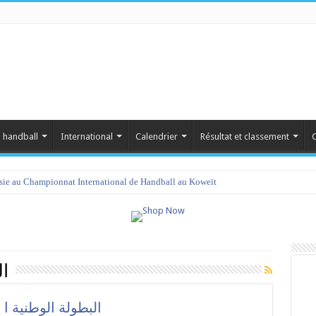
 handball
International
Calendrier
Résultat et classement
C
isie au Championnat International de Handball au Koweït
amet 2023 : programme et liste des joueurs convoqués
ا
البطولة الوطنية ا أ