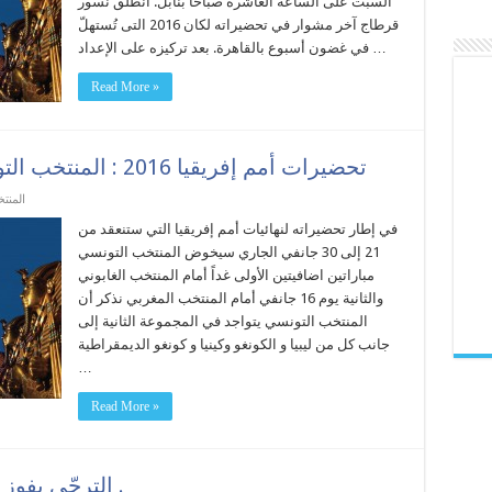
السبت على الساعة العاشرة صباحا بنابل. انطلق نسور
قرطاج آخر مشوار في تحضيراته لكان 2016 التى تُستهلّ
في غضون أسبوع بالقاهرة. بعد تركيزه على الإعداد …
Read More »
تحضيرات أمم إفريقيا 2016 : المنتخب التونسي يواجه غداً نظيره الغابوني
المنت
في إطار تحضيراته لنهائيات أمم إفريقيا التي ستنعقد من
21 إلى 30 جانفي الجاري سيخوض المنتخب التونسي
مباراتين اضافيتين الأولى غداً أمام المنتخب الغابوني
والثانية يوم 16 جانفي أمام المنتخب المغربي نذكر أن
المنتخب التونسي يتواجد في المجموعة الثانية إلى
جانب كل من ليبيا و الكونغو وكينيا و كونغو الديمقراطية
…
Read More »
الترجّي يفوز بدورة المرحوم المنصف الحجّار .