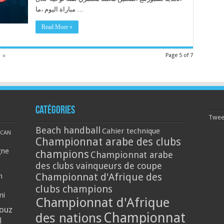
مباراة اليوم ،ما …
Read More »
»
Page 5 of 7
Catégories
Tweet
Beach handball
Cahier technique
CAN
Championnat arabe des clubs
gne
champions
Championnat arabe
des clubs vainqueurs de coupe
Championnat d'Afrique des
n
clubs champions
mi
Championnat d'Afrique
louz
Championnat
des nations
ا