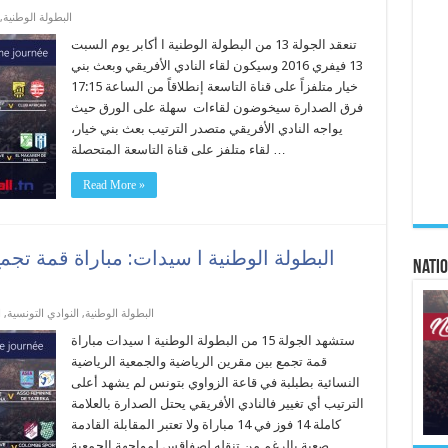
البطولة الوطنية
,
تنعقد الجولة 13 من البطولة الوطنية ا أكابر يوم السبت
13 فيفري 2016 وسيكون لقاء النادي الأفريقي وبعث بني
خيار متلفزاً على قناة التاسعة إنطلاقاً من الساعة 17:15
فرق الصدارة سيخوضون لقاءات سهلة على الورق حيث
يواجه النادي الأفريقي متصدر الترتيب بعث بني خيار،
لقاء متلفز على قناة التاسعة المتحصلة …
Read More »
البطولة الوطنية ا سيدات: مباراة قمة تجم
Natio
البطولة الوطنية
,
النوادي التونسية
,
ا
ستشهد الجولة 15 من البطولة الوطنية ا سيدات مباراة
قمة تجمع بين مقرين الرياضية والجمعية الرياضية
النسائية بطبلبة في قاعة الزواوي بتونس لم يشهد أعلى
الترتيب أي تغيير فالنادي الأفريقي يحتل الصدارة بالعلامة
كاملة 14 فوز في 14 مباراة ولا تعتبر المقابلة القادمة
صعبة بالرغم من تنقله لصفاقس لمواجهة الجمعية …