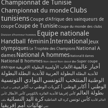
Championnat de Tunisie
Clubs
Championnat du monde
tunisiens
Coupe d'Afrique des vainqueurs de
Coupe de Tunisie
coupe
Coupe du monde des clubs
Equipe nationale
Division d'honneur hommes
International
Handball féminin
Jeux
olympiques
National A
Le Trophée des Champions
National A hommes
dames
National B dames
National B hommes
Super coupe
Non classé
Non classé @ar
أخبار عالمية
الألعاب الأولمبية
البطولة الافريقية
d'Afrique
البطولة
البطولة العربية للأندية البطلة
للأندية البطلة
المنتخب التونسي
النوادي التونسية
الوطنية
الوطني أ أكابر
الوطني أ كبريات
الوطني ب أكابر
الوطني ب كبريات
بطولة العالم
كأس إفريقيا للأندية الفائزة بالكؤوس
كأس الأبطال
كأس
كرة اليد النسائية
كأس تونس
كرة اليد الشاطئية
العالم للأندية
ملف
نهائيات أمم إفريقيا
تقني