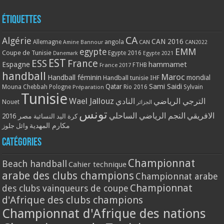
Étiquettes
CA
Algérie
CAN 2016
Allemagne
angola
CAN
Amine Bannour
CAN2022
EMM
egypte
Coupe de Tunisie
Egypte 2016
Danemark
Egypte 2021
EST
ESS
France
Espagne
hammamet
France 2017
FTHB
handball
Maroc
Handball féminin
mondial
Handball tunisie
IHF
Qatar
Sami Saidi
Mouna Chebbah
Pologne
Rio 2016
Sylvain
Préparation
Tunisie
Wael Jallouz
الترجي الرياضي
النادي
Nouet
الجزائر
تونس
الافريقي
النجم الرياضي الساحلي
مصر 2016
كرة اليد النسائية
مكارم المهدية
وائل جلوز
Catégories
Championnat
Beach handball
Cahier technique
arabe des clubs champions
Championnat arabe
Championnat
des clubs vainqueurs de coupe
d'Afrique des clubs champions
Championnat d'Afrique des nations