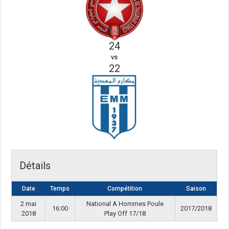
24
vs
22
Détails
Date
Temps
Compétition
Saison
2 mai
National A Hommes Poule
16:00
2017/2018
2018
Play Off 17/18