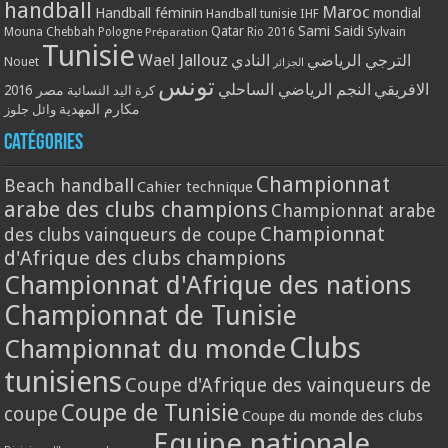
handball
Maroc
Handball féminin
mondial
Handball tunisie
IHF
Qatar
Sami Saidi
Mouna Chebbah
Pologne
Rio 2016
Sylvain
Préparation
Tunisie
Wael Jallouz
الترجي الرياضي
النادي
Nouet
الجزائر
تونس
الافريقي
النجم الرياضي الساحلي
مصر 2016
كرة اليد النسائية
مكارم المهدية
وائل جلوز
Catégories
Championnat
Beach handball
Cahier technique
arabe des clubs champions
Championnat arabe
Championnat
des clubs vainqueurs de coupe
d'Afrique des clubs champions
Championnat d'Afrique des nations
Championnat de Tunisie
Clubs
Championnat du monde
tunisiens
Coupe d'Afrique des vainqueurs de
Coupe de Tunisie
coupe
Coupe du monde des clubs
Equipe nationale