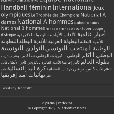
Division d'honneur hommes
International
Handball féminin
Jeux
olympiques
National A
Le Trophée des Champions
National A hommes
dames
National B dames
National B hommes
Super coupe
Non classé
Non classé @ar
أخبار عالمية
الألعاب الأولمبية
البطولة الافريقية
d'Afrique
البطولة
البطولة العربية للأندية البطلة
للأندية البطلة
المنتخب التونسي
النوادي التونسية
الوطنية
الوطني أ أكابر
الوطني أ كبريات
الوطني ب أكابر
الوطني ب كبريات
بطولة العالم
كأس إفريقيا للأندية الفائزة بالكؤوس
كأس الأبطال
كأس
كرة اليد النسائية
كأس تونس
كرة اليد الشاطئية
العالم للأندية
ملف
نهائيات أمم إفريقيا
تقني
Tweets by Handballtn
e-pirana
|
Perfexina
© Copyright 2026, Tous droits réservés