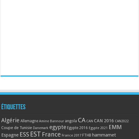
Étiquettes
CA
Algérie
CAN 2016
Allemagne
angola
CAN
Amine Bannour
CAN2022
EMM
egypte
Coupe de Tunisie
Egypte 2016
Danemark
Egypte 2021
EST
ESS
France
Espagne
hammamet
France 2017
FTHB