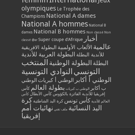
Jeux
olympiques
Le Trophée des
National A dames
Champions
National A hommes
National B
National B hommes
dames
Non classé
Non
أخبار
Super coupe d'Afrique
classé @ar
عالمية
الألعاب الأولمبية
البطولة الافريقية
البطولة العربية للأندية
للأندية البطلة
المنتخب
البطولة الوطنية
البطلة
التونسي
النوادي التونسية
الوطني أ أكابر
الوطني أ كبريات
الوطني
بطولة العالم
ب أكابر
كأس
الوطني ب كبريات
إفريقيا للأندية الفائزة بالكؤوس
كأس الأبطال
كأس
كرة
كأس تونس
كرة اليد الشاطئية
العالم للأندية
اليد النسائية
نهائيات أمم
ملف تقني
إفريقيا