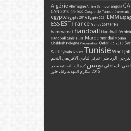
CA
Algérie
Allemagne
angola
Amine Bannour
CAN 2016
Coupe de Tunisie
CAN2022
Danemark
EMM
egypte
Espa
Egypte 2016
Egypte 2021
EST
ESS
France
France 2017
FTHB
handball
hammamet
Handball fémini
Maroc
mondial
Handball tunisie
IHF
Mouna
Qatar
Sa
Chebbah
Pologne
Rio 2016
Préparation
Tunisie
Wael Jal
Saidi
Sylvain Nouet
لترجي الرياضي
النادي الافريقي
النجم
الجزائر
تونس
ياضي الساحلي
مصر
كرة اليد النسائية
مكارم المهدية
2016
وائل جلوز