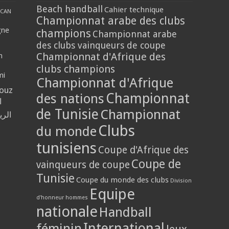
Beach handball
Cahier technique
CAN
Championnat arabe des clubs
gne
champions
Championnat arabe
des clubs vainqueurs de coupe
Championnat d'Afrique des
n
clubs champions
mi
Championnat d'Afrique
louz
Championnat
des nations
ا
de Tunisie
Championnat
الر
Clubs
du monde
tunisiens
Coupe d'Afrique des
Coupe de
vainqueurs de coupe
Tunisie
Coupe du monde des clubs
Division
Equipe
d'honneur hommes
nationale
Handball
International
féminin