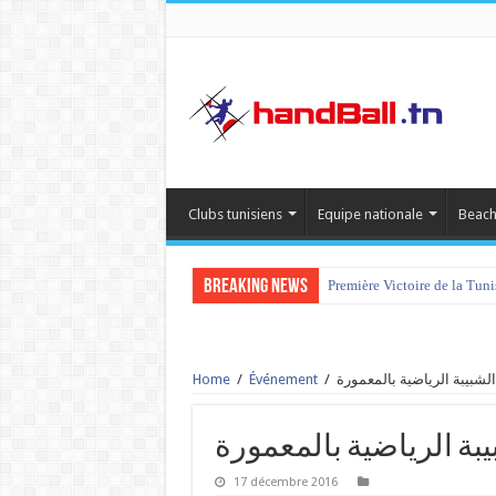
Clubs tunisiens
Equipe nationale
Beach
Breaking News
Première Victoire de la Tun
Home
/
Événement
/
17 décembre 2016