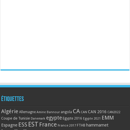
Étiquettes
CA
Algérie
CAN 2016
Allemagne
angola
CAN
Amine Bannour
CAN2022
EMM
egypte
Coupe de Tunisie
Egypte 2016
Danemark
Egypte 2021
EST
ESS
France
Espagne
hammamet
France 2017
FTHB