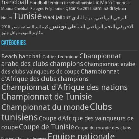
handball
Maroc
Handball féminin
mondial
Handball tunisie
IHF
Qatar
Sami Saidi
Mouna Chebbah
Pologne
Rio 2016
Sylvain
Préparation
Tunisie
Wael Jallouz
الترجي الرياضي
النادي
Nouet
الجزائر
تونس
الافريقي
النجم الرياضي الساحلي
مصر 2016
كرة اليد النسائية
مكارم المهدية
وائل جلوز
Catégories
Championnat
Beach handball
Cahier technique
arabe des clubs champions
Championnat arabe
Championnat
des clubs vainqueurs de coupe
d'Afrique des clubs champions
Championnat d'Afrique des nations
Championnat de Tunisie
Clubs
Championnat du monde
tunisiens
Coupe d'Afrique des vainqueurs de
Coupe de Tunisie
coupe
Coupe du monde des clubs
Equipe nationale
Division d'honneur hommes