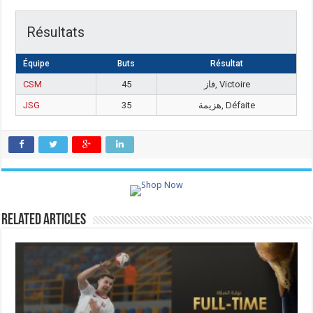
Résultats
Équipe
Buts
Résultat
CSM
45
فاز, Victoire
JSG
35
هزيمة, Défaite
Related Articles