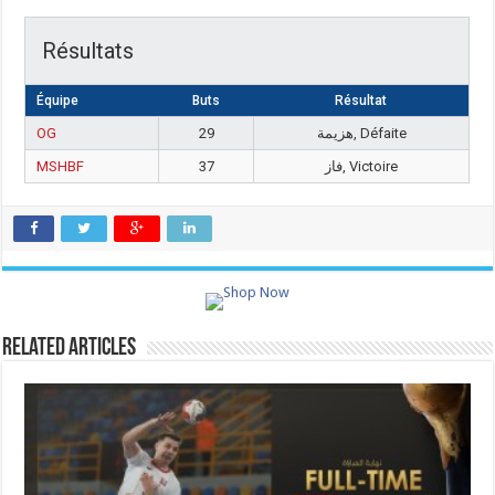
Résultats
Équipe
Buts
Résultat
OG
29
هزيمة, Défaite
MSHBF
37
فاز, Victoire
Related Articles