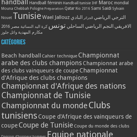
handball
Maroc
Handball féminin
mondial
Handball tunisie
IHF
Qatar
Sami Saidi
Mouna Chebbah
Pologne
Rio 2016
Sylvain
Préparation
Tunisie
Wael Jallouz
الترجي الرياضي
النادي
Nouet
الجزائر
تونس
الافريقي
النجم الرياضي الساحلي
مصر 2016
كرة اليد النسائية
مكارم المهدية
وائل جلوز
Catégories
Championnat
Beach handball
Cahier technique
arabe des clubs champions
Championnat arabe
Championnat
des clubs vainqueurs de coupe
d'Afrique des clubs champions
Championnat d'Afrique des nations
Championnat de Tunisie
Clubs
Championnat du monde
tunisiens
Coupe d'Afrique des vainqueurs de
Coupe de Tunisie
coupe
Coupe du monde des clubs
Equipe nationale
Division d'honneur hommes