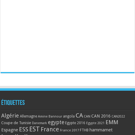
Étiquettes
CA
Algérie
CAN 2016
Allemagne
angola
CAN
Amine Bannour
CAN2022
EMM
egypte
Coupe de Tunisie
Egypte 2016
Danemark
Egypte 2021
EST
ESS
France
Espagne
hammamet
France 2017
FTHB