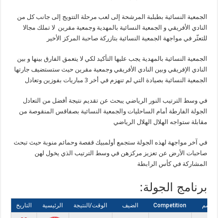
الجمعية النسائية بطبلبة المرشحة إلى لعب مرحلة التتويج إلى جانب كل من
النادي الأفريقي و الجمعية النسائية بالمهدية وجمعية مقرين
لا تملك مجالا
للتعثّر
في مواجهة الجمعية النسائية بتازركة صاحبة المركز الأخير
الجمعية النسائية بالمهدية يجب عليها التأكيد لكي
لا يتعمق الفارق بينها و بين
النادي الإفريقي
وبين النادي الأفريقي وجمعية مقرين حيث ستستضيف جارتها
الجمعية النسائية بصيادة التي لم تنهزم في أخر 3 مباريات بفوزين وتعادل
في وسط الترتيب النور الرياضي يبحث عن تقديم نتيجة أفضل من التعادل
الجولة الفارطة أمام
الساحليات
والجمعية النسائية بصفاقس المنقوصة من
مقابلة
ستواجه الهلال
الهلال الرياضي
في آخر
مواجهة لهذه الجولة ستجمع أولمبيك قفصة وحمائم منوبة
حيث تبحث
صاحبات الأرض عن تعزيز
مركزهن في وسط الترتيب الذي يخول لهن
المشاركة في كأس الرابطة
برنامج الجولة:
لموسم
Competition
الضيف
الوقت/النتيجة
الرئيسية
التاريخ