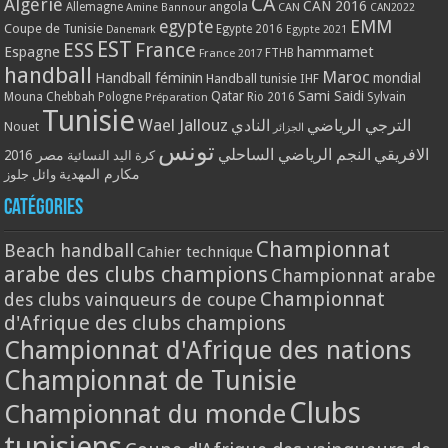
CA
Algérie
CAN 2016
Allemagne
angola
CAN
Amine Bannour
CAN2022
EMM
egypte
Coupe de Tunisie
Egypte 2016
Danemark
Egypte 2021
EST
ESS
France
Espagne
hammamet
France 2017
FTHB
handball
Maroc
Handball féminin
mondial
Handball tunisie
IHF
Qatar
Sami Saidi
Mouna Chebbah
Pologne
Rio 2016
Sylvain
Préparation
Tunisie
Wael Jallouz
الترجي الرياضي
النادي
Nouet
الجزائر
تونس
الافريقي
النجم الرياضي الساحلي
مصر 2016
كرة اليد النسائية
مكارم المهدية
وائل جلوز
Catégories
Championnat
Beach handball
Cahier technique
arabe des clubs champions
Championnat arabe
Championnat
des clubs vainqueurs de coupe
d'Afrique des clubs champions
Championnat d'Afrique des nations
Championnat de Tunisie
Clubs
Championnat du monde
tunisiens