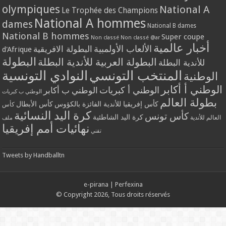
olympiques
National A
Le Trophée des Champions
National A hommes
dames
National B dames
National B hommes
Super coupe
Non classé
Non classé @ar
أخبار عالمية
الألعاب الأولمبية
البطولة الافريقية
d'Afrique
البطولة
البطولة العربية للأندية البطلة
للأندية البطلة
المنتخب التونسي
النوادي التونسية
الوطنية
الوطني أ أكابر
الوطني أ كبريات
الوطني ب أكابر
الوطني ب كبريات
بطولة العالم
كأس إفريقيا للأندية الفائزة بالكؤوس
كأس الأبطال
كأس
كرة اليد النسائية
كأس تونس
كرة اليد الشاطئية
العالم للأندية
ملف
نهائيات أمم إفريقيا
تقني
Tweets by Handballtn
e-pirana
|
Perfexina
© Copyright 2026, Tous droits réservés