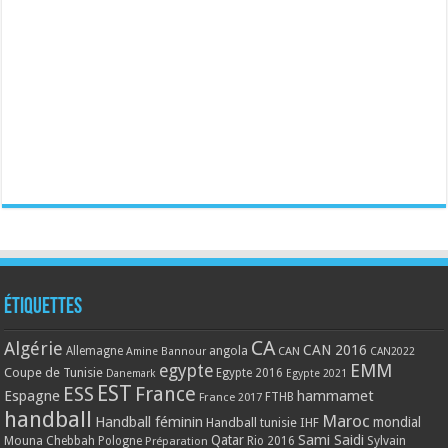
Étiquettes
CA
Algérie
CAN 2016
Allemagne
angola
CAN
Amine Bannour
CAN2022
EMM
egypte
Coupe de Tunisie
Egypte 2016
Danemark
Egypte 2021
EST
ESS
France
Espagne
hammamet
France 2017
FTHB
handball
Maroc
Handball féminin
mondial
Handball tunisie
IHF
Qatar
Sami Saidi
Mouna Chebbah
Pologne
Rio 2016
Sylvain
Préparation