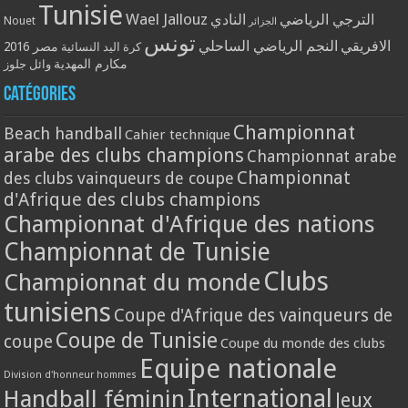
Tunisie
Wael Jallouz
الترجي الرياضي
النادي
Nouet
الجزائر
تونس
الافريقي
النجم الرياضي الساحلي
مصر 2016
كرة اليد النسائية
مكارم المهدية
وائل جلوز
Catégories
Championnat
Beach handball
Cahier technique
arabe des clubs champions
Championnat arabe
Championnat
des clubs vainqueurs de coupe
d'Afrique des clubs champions
Championnat d'Afrique des nations
Championnat de Tunisie
Clubs
Championnat du monde
tunisiens
Coupe d'Afrique des vainqueurs de
Coupe de Tunisie
coupe
Coupe du monde des clubs
Equipe nationale
Division d'honneur hommes
International
Handball féminin
Jeux