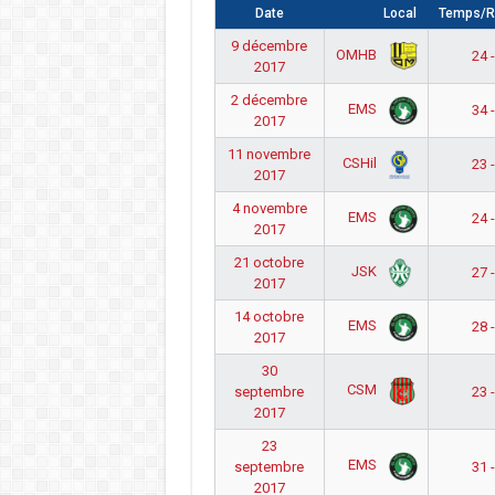
Date
Local
Temps/R
9 décembre
OMHB
24 
2017
2 décembre
EMS
34 
2017
11 novembre
CSHil
23 
2017
4 novembre
EMS
24 
2017
21 octobre
JSK
27 
2017
14 octobre
EMS
28 
2017
30
CSM
septembre
23 
2017
23
EMS
septembre
31 
2017