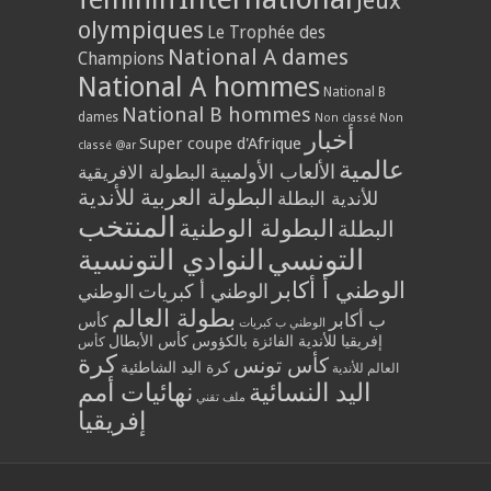
Jeux
olympiques
Le Trophée des
National A dames
Champions
National A hommes
National B
National B hommes
dames
Non classé
Non
أخبار
Super coupe d'Afrique
classé @ar
عالمية
الألعاب الأولمبية
البطولة الافريقية
البطولة العربية للأندية
للأندية البطلة
المنتخب
البطولة الوطنية
البطلة
التونسي
النوادي التونسية
الوطني أ أكابر
الوطني أ كبريات
الوطني
بطولة العالم
ب أكابر
كأس
الوطني ب كبريات
إفريقيا للأندية الفائزة بالكؤوس
كأس الأبطال
كأس
كرة
كأس تونس
كرة اليد الشاطئية
العالم للأندية
اليد النسائية
نهائيات أمم
ملف تقني
إفريقيا