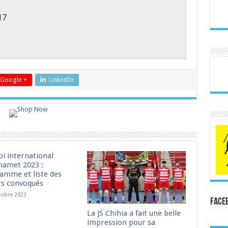
17
Google +
LinkedIn
oi international
amet 2023 :
amme et liste des
rs convoqués
tobre 2023
Face
La JS Chihia a fait une belle
impression pour sa