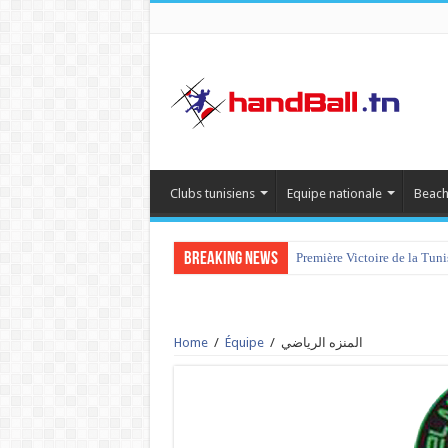
Clubs tunisiens
Equipe nationale
Beach
Breaking News
Première Victoire de la Tun
Home
/
Équipe
/
المنزه الرياضي