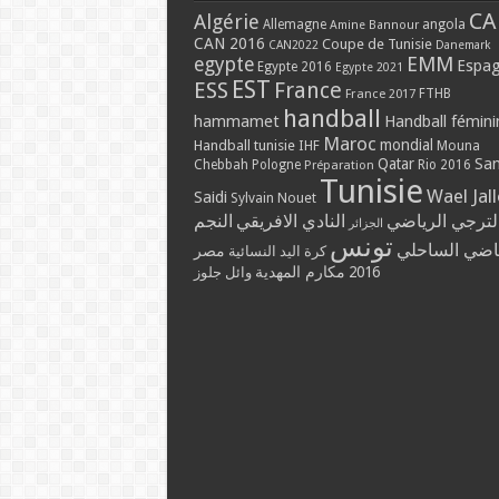
CA
Algérie
Allemagne
angola
Amine Bannour
CAN 2016
Coupe de Tunisie
CAN2022
Danemark
EMM
egypte
Espa
Egypte 2016
Egypte 2021
EST
ESS
France
France 2017
FTHB
handball
hammamet
Handball fémini
Maroc
mondial
Handball tunisie
IHF
Mouna
Qatar
Sa
Chebbah
Pologne
Rio 2016
Préparation
Tunisie
Wael Jal
Saidi
Sylvain Nouet
لترجي الرياضي
النادي الافريقي
النجم
الجزائر
تونس
ياضي الساحلي
مصر
كرة اليد النسائية
مكارم المهدية
2016
وائل جلوز