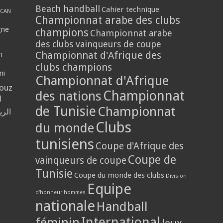
Beach handball
Cahier technique
CAN
Championnat arabe des clubs
gne
champions
Championnat arabe
des clubs vainqueurs de coupe
Championnat d'Afrique des
n
clubs champions
mi
Championnat d'Afrique
louz
Championnat
des nations
ا
de Tunisie
Championnat
الر
Clubs
du monde
tunisiens
Coupe d'Afrique des
Coupe de
vainqueurs de coupe
Tunisie
Coupe du monde des clubs
Division
Equipe
d'honneur hommes
nationale
Handball
International
féminin