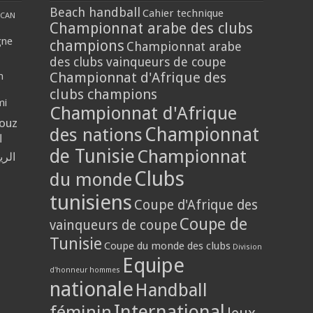
Beach handball
Cahier technique
CAN
Championnat arabe des clubs
gne
champions
Championnat arabe
des clubs vainqueurs de coupe
Championnat d'Afrique des
n
clubs champions
mi
Championnat d'Afrique
louz
Championnat
des nations
ا
de Tunisie
Championnat
الر
Clubs
du monde
tunisiens
Coupe d'Afrique des
Coupe de
vainqueurs de coupe
Tunisie
Coupe du monde des clubs
Division
Equipe
d'honneur hommes
nationale
Handball
International
féminin