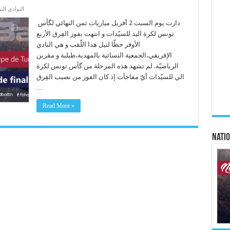
النوادي الت
دارت يوم السبت 2 أفريل مباريات ثمن النهائي لگأس
تونس لكرة اليد للسيّدات و انتهت بفوز الفِرق الأربع
الأوفر حظّا لنيل هذا اللّقب و هي النادي
الإفريقي،الجمعية النسائية بالمهدية،طبلبة و مڨرين
الرياضيّة. لم تشهد هذه المرحلة من گأس تونس لكرة
الي للسيّدات أيّ مفاجآت إذ كان الفوز من نصيب الفِرق
…
Read More »
Natio