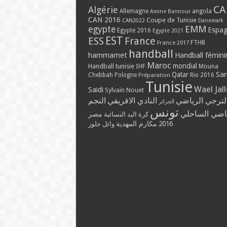
CA
Algérie
Allemagne
angola
Amine Bannour
CAN 2016
Coupe de Tunisie
CAN2022
Danemark
EMM
egypte
Espa
Egypte 2016
Egypte 2021
EST
ESS
France
France 2017
FTHB
handball
hammamet
Handball fémini
Maroc
mondial
Handball tunisie
IHF
Mouna
Qatar
Sa
Chebbah
Pologne
Rio 2016
Préparation
Tunisie
Wael Jal
Saidi
Sylvain Nouet
لترجي الرياضي
النادي الافريقي
النجم
الجزائر
تونس
ياضي الساحلي
مصر
كرة اليد النسائية
مكارم المهدية
2016
وائل جلوز