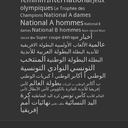
Jeux
olympiques
Le Trophée des
National A dames
Champions
National A hommes
National B
National B hommes
dames
Non classé
Non
أخبار
Super coupe d'Afrique
classé @ar
عالمية
الألعاب الأولمبية
البطولة الافريقية
البطولة العربية للأندية
للأندية البطلة
المنتخب
البطولة الوطنية
البطلة
التونسي
النوادي التونسية
الوطني أ أكابر
الوطني أ كبريات
الوطني
بطولة العالم
ب أكابر
كأس
الوطني ب كبريات
إفريقيا للأندية الفائزة بالكؤوس
كأس الأبطال
كأس
كرة
كأس تونس
كرة اليد الشاطئية
العالم للأندية
اليد النسائية
نهائيات أمم
ملف تقني
إفريقيا