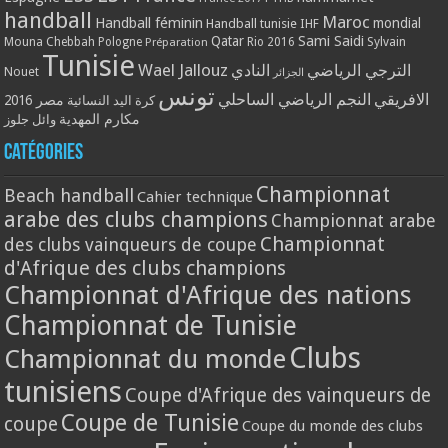
handball
Maroc
Handball féminin
mondial
Handball tunisie
IHF
Qatar
Sami Saidi
Mouna Chebbah
Pologne
Rio 2016
Sylvain
Préparation
Tunisie
Wael Jallouz
الترجي الرياضي
النادي
Nouet
الجزائر
تونس
الافريقي
النجم الرياضي الساحلي
مصر 2016
كرة اليد النسائية
مكارم المهدية
وائل جلوز
Catégories
Championnat
Beach handball
Cahier technique
arabe des clubs champions
Championnat arabe
Championnat
des clubs vainqueurs de coupe
d'Afrique des clubs champions
Championnat d'Afrique des nations
Championnat de Tunisie
Clubs
Championnat du monde
tunisiens
Coupe d'Afrique des vainqueurs de
Coupe de Tunisie
coupe
Coupe du monde des clubs