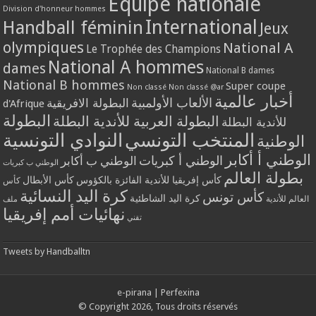
Equipe nationale
Division d'honneur hommes
International
Handball féminin
Jeux
olympiques
National A
Le Trophée des Champions
National A hommes
dames
National B dames
National B hommes
Super coupe
Non classé
Non classé @ar
أخبار عالمية
الألعاب الأولمبية
البطولة الافريقية
d'Afrique
البطولة
البطولة العربية للأندية البطلة
للأندية البطلة
المنتخب التونسي
النوادي التونسية
الوطنية
الوطني أ أكابر
الوطني أ كبريات
الوطني ب أكابر
الوطني ب كبريات
بطولة العالم
كأس إفريقيا للأندية الفائزة بالكؤوس
كأس الأبطال
كأس
كرة اليد النسائية
كأس تونس
كرة اليد الشاطئية
العالم للأندية
ملف
نهائيات أمم إفريقيا
تقني
Tweets by Handballtn
e-pirana
|
Perfexina
© Copyright 2026, Tous droits réservés