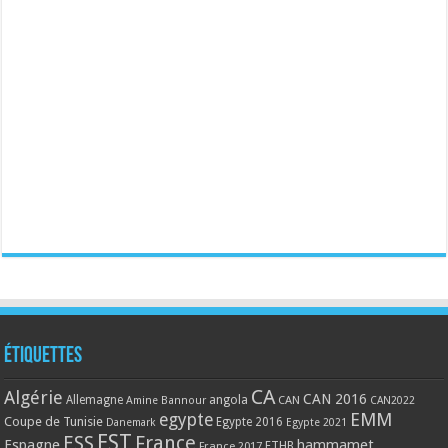
Étiquettes
CA
Algérie
CAN 2016
Allemagne
angola
CAN
Amine Bannour
CAN2022
EMM
egypte
Coupe de Tunisie
Egypte 2016
Danemark
Egypte 2021
EST
ESS
France
Espagne
hammamet
France 2017
FTHB