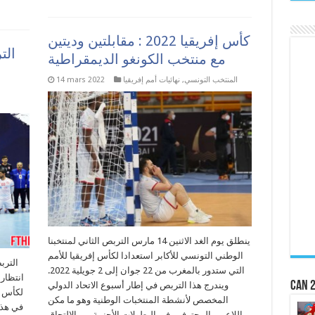
كأس إفريقيا 2022 : مقابلتين وديتين
الت
مع منتخب الكونغو الديمقراطية
المنتخب التونسي
,
نهائيات أمم إفريقيا
14 mars 2022
ينطلق يوم الغد الاثنين 14 مارس التربص الثاني لمنتخبنا
الوطني التونسي للأكابر استعدادا لكأس إفريقيا للأمم
الترب
التي ستدور بالمغرب من 22 جوان إلى 2 جويلية 2022.
انتظار 
CAN 2
ويندرج هذا التربص في إطار أسبوع الاتحاد الدولي
المخصص لأنشطة المنتخبات الوطنية وهو ما مكن
في هذه
اللاعبين المحترفين في البطولات الأجنبية من الالتحاق