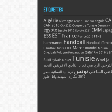
Étiquettes
CA
Algérie
Allemagne
angola
Amine Bannour
CAN 2016
Coupe de Tunisie
CAN2022
Danemark
EMM
egypte
Espa
Egypte 2016
Egypte 2021
EST
ESS
France
France 2017
FTHB
handball
hammamet
Handball fémini
Maroc
mondial
Handball tunisie
IHF
Mouna
Qatar
Sa
Chebbah
Pologne
Rio 2016
Préparation
Tunisie
Wael Jal
Saidi
Sylvain Nouet
لترجي الرياضي
النادي الافريقي
النجم
الجزائر
تونس
ياضي الساحلي
مصر
كرة اليد النسائية
2016
مكارم المهدية
وائل جلوز