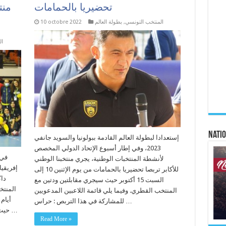
تحضيريا بالحمامات
منت
المنتخب التونسي
,
بطولة العالم
10 octobre 2022
ال
Natio
إستعدادا لبطولة العالم القادمة ببولونيا والسويد جانفي
2023، وفي إطار أسبوع الإتحاد الدولي المخصص
لأنشطة المنتخبات الوطنية، يجري منتخبنا الوطني
إفريقيا
للأكابر تربصا تحضيريا بالحمامات من يوم الإثنين 10 إلى
السبت 15 أكتوبر حيث سيجري مقابلتين ودتين مع
المنتخ
المنتخب القطري. وفيما يلي قائمة اللاعبين المدعويين
للمشاركة في هذا التربص : حراس …
حيث ستجري عناصرنا الوطنية 3 مقابلات مع كل من …
Read More »