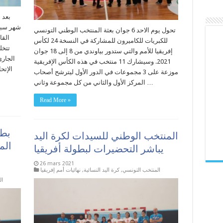
بعد 
شهر سبتم
تحول يوم الاحد 6 جوان بعثة المنتخب الوطني التونسي
القا
للكبريات للكاميرون للمشاركة في النسخة 24 لكأس
إفريقيا للأمم والتي ستدور بياوندي من 8 إلى 18 جوان
الجار
2021. وسيشارك 11 منتخب في هذه الكأس الإفريقية
الإتح
موزعة على 3 مجموعات في الدور الأول ليترشح أصحاب
المركز الأول والثاني من كل مجموعة وثاني …
Read More »
بطو
المنتخب الوطني للسيدات لكرة اليد
الم
يباشر التحضيرات لبطولة أفريقيا
26 mars 2021
المنتخب التونسي
,
كرة اليد النسائية
,
نهائيات أمم إفريقيا
ال