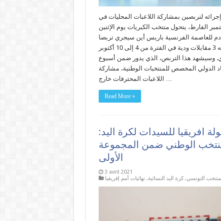
إجرائه لتربصين بمشاركة اللاعبات المحليات في
بر الفارط، يتحول منتخب الكبريات يوم الإثنين
دم للعاصمة الفرنسية باريس أين سيجري تربصا
تتخله 3 مقابلات ودية في الفترة من 4 إلى 10 أكتوبر
ي. وسيشهد هذا التربص، الذي يدور ضمن أسبوع
اد الدولي المخصص للمنتخبات الوطنية، مشاركة
اللاعبات المحترفات خارج …
Read More »
لة افريقيا للسيدات لكرة اليد:
نتخب الوطني ضمن المجموعة
الأولى
3 avril 2021
منتخب التونسي
,
كرة اليد النسائية
,
نهائيات أمم إفريقيا