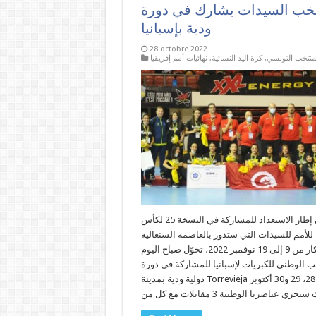
خب السيدات يشارك في دورة
ودية بإسبانيا
28 octobre 2022
منتخب التونسي
,
كرة اليد النسائية
,
نهائيات أمم إفريقيا
في إطار الاستعداد للمشاركة في النسخة 25 لكأس
 للأمم للسيدات التي ستدور بالعاصمة السنغالية
داكار من 9 إلى 19 نوفمبر 2022، تحوّل صباح اليوم
ب الوطني للكبريات لإسبانيا للمشاركة في دورة
دولية ودية بمدينة Torrevieja أيام 28، 29 و30 أكتوبر