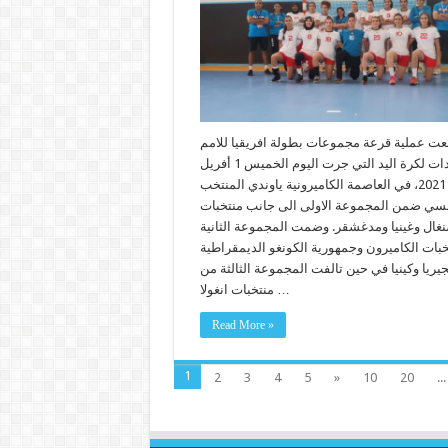
ت عملية قرعة مجموعات بطولة افريقيا للامم
للسيدات لكرة اليد التي جرت اليوم الخميس 1 أفريل
2021، في العاصمة الكاميرونية ياوندي المنتخب
نسي ضمن المجموعة الاولى الى جانب منتخبات
نغال وغينيا ومدغشقر. وضمت المجموعة الثانية
خبات الكاميرون وجمهورية الكونغو الديمقراطية
جيريا وكينيا في حين تالفت المجموعة الثالثة من
منتخبات انغولا …
Read More »
1
2
3
4
5
»
10
20
...