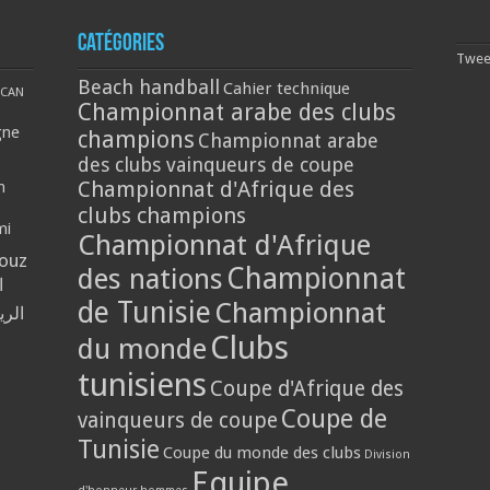
Catégories
Tweet
Beach handball
Cahier technique
CAN
Championnat arabe des clubs
gne
champions
Championnat arabe
des clubs vainqueurs de coupe
Championnat d'Afrique des
n
clubs champions
mi
Championnat d'Afrique
louz
Championnat
des nations
ا
de Tunisie
Championnat
الر
Clubs
du monde
tunisiens
Coupe d'Afrique des
Coupe de
vainqueurs de coupe
Tunisie
Coupe du monde des clubs
Division
Equipe