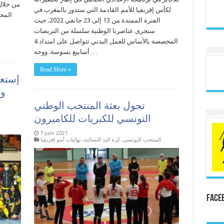
من خلال
لكأس إفريقيا للأمم القادمة التي ستدور بالمغرب في
الفترة الممتدة من 13 إلى 23 جانفي 2022. حيث
ستجرى عناصرنا الوطنية سلسلة من التربصات
المخصصة بالأساس للعمل البدني تتواصل على امتداد 4
أسابيع بسوسة. ووجه …
Read More »
إستعد
وم
تحول بعثة المنتخب الوطني
التونسي للكبريات للكاميرون
7 juin 2021
المنتخب التونسي
,
كرة اليد النسائية
,
نهائيات أمم إفريقيا
Face