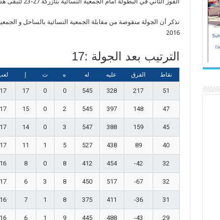
الفوز الثاني في البطولة أمام الجمعية النسائية بتازركة 27-23 لتبقى هذه الأخيرة في المركز 12 والأخير
2016
الترتيب بعد الجولة :17
نقاط
الفرق
عليه
له
ه
ت
إ
لعب
17
17
0
0
545
328
217
51
17
15
0
2
545
397
148
47
17
14
0
3
547
388
159
45
17
11
1
5
527
438
89
40
16
8
0
8
412
454
-42
32
17
6
3
8
450
517
-67
32
16
7
1
8
375
411
-36
31
16
6
1
9
445
488
-43
29