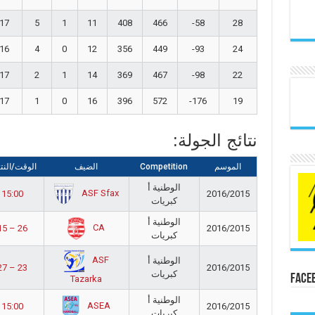
17
5
1
11
408
466
-58
28
16
4
0
12
356
449
-93
24
17
2
1
14
369
467
-98
22
17
1
0
16
396
572
-176
19
نتائج الجولة:
الموسم
Competition
الضيف
الوقت/النت
الوطنية أ
ASF Sfax
15:00
2016/2015
كبريات
الوطنية أ
CA
15 – 26
2016/2015
كبريات
ASF
الوطنية أ
27 – 23
2016/2015
كبريات
Face
Tazarka
الوطنية أ
ASEA
15:00
2016/2015
كبريات