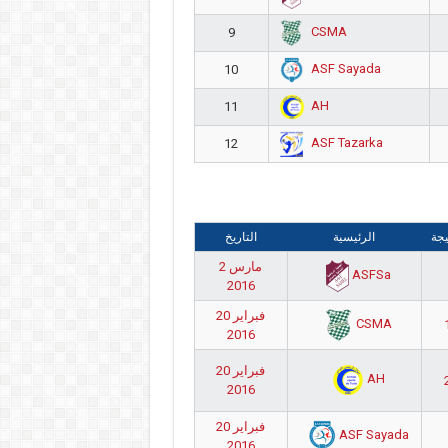
CSMA
9
ASF Sayada
10
AH
11
ASF Tazarka
12
يجة
الرئيسية
التاريخ
2 مارس
ASFSa
2016
20 فبراير
CSMA
2016
20 فبراير
AH
2016
20 فبراير
ASF Sayada
2016