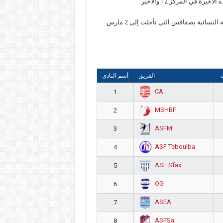
نذكر أن الجولة منقوصة من مقابلة الجمعية النسائية بالساحل و الجمعية النسائية بصفاقس التي تأجلت إلى 2 مارس
الفريق
أسم النادي
CA
1
MSHBF
2
ASFM
3
ASF Teboulba
4
ASF Sfax
5
OG
6
ASEA
7
ASFSa
8