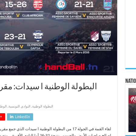
Natio
البطولة الوطنية ا سيدات: مق
البطولة الوطنية
,
النوادي التونسية
,
الوطن
+
LinkedIn
لقاء القمة في الجولة 17 من البطولة الوطنية ا سيدات الذي
لصالح
صاحبات
الأرض والجمهور بنتيجة 32-26 أما النادي الأفريقي متصدر الترتيب