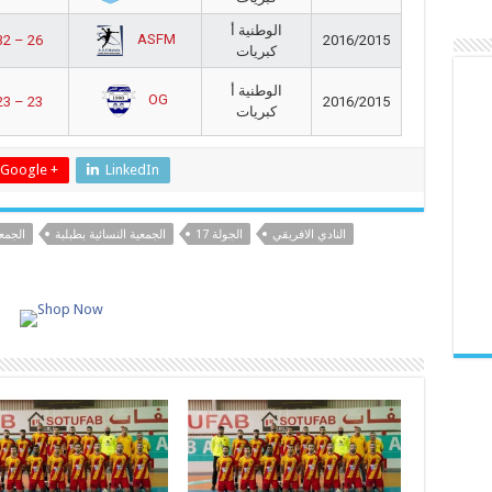
الوطنية أ
ASFM
32 – 26
2016/2015
كبريات
الوطنية أ
OG
23 – 23
2016/2015
كبريات
Google +
LinkedIn
النادي الافريقي
الجولة 17
الجمعية النسائية بطبلبة
الجمع