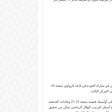
زميلات منال الكوكي استطعن الثأر من الجمعية النسائية بالمهدية والفوز في مباراة العودة في قاعة الزواوي بنتيجة 32-
ى المركز الثالث
على أولمبيك قفصة بنتيجة 23-21 وتعادلت الجمعية
انة 21-21 وأخيراً مباراة أسفل الترتيب الهلال الرياضي تمكن من تحقيق