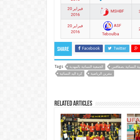
20 فبراير
MSHBF
2016
ASF
20 فبراير
2016
Teboulba
Facebook
Twitter
Share
Tags
ية النسائية بصفاقس
الجمعية النسائية بالمهدية
مقرين الرياضية
كرة اليد النسائية
Related Articles