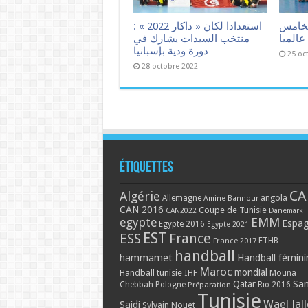
لخامس
استعدادا لكان « داكار 2022 » :
عالميا
منتخب السيدات يشارك في
دورة ودية بإسبانيا
25 oc
28 octobre 2022
Étiquettes
CA
Algérie
Allemagne
angola
Amine Bannour
CAN 2016
Coupe de Tunisie
CAN2022
Danemark
EMM
egypte
Espa
Egypte 2016
Egypte 2021
EST
ESS
France
France 2017
FTHB
handball
hammamet
Handball fémini
Maroc
mondial
Handball tunisie
IHF
Mouna
Qatar
Sa
Chebbah
Pologne
Rio 2016
Préparation
Tunisie
Wael Jal
Saidi
Sylvain Nouet