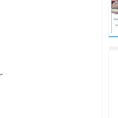
س 18 / الوكرة القطري – شب