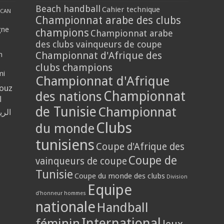
Beach handball
Cahier technique
CAN
Championnat arabe des clubs
gne
champions
Championnat arabe
des clubs vainqueurs de coupe
Championnat d'Afrique des
n
clubs champions
mi
Championnat d'Afrique
louz
Championnat
des nations
ا
de Tunisie
Championnat
الر
Clubs
du monde
tunisiens
Coupe d'Afrique des
Coupe de
vainqueurs de coupe
Tunisie
Coupe du monde des clubs
Division
Equipe
d'honneur hommes
nationale
Handball
International
féminin