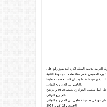
 العربية للاندية البطلة لكرة اليد بفوز رابع على
وضمنت مكارم المهدية بفضل هذا الفوز المركز الاول للمجموعة الثانية برصيد 8 نقاط بعد ان كانت حسمت سابقا
التاهل الى الدور ربع النهائي.
ولحساب المجموعة ذاتها، ضمن الغرافة القطري المركز الثالث بتغلبه على امل سكيدة الجزائري بنتيجة 26-16 والترشح
الى ربع النهائي.
الخميس 28 اكتوبر 2021