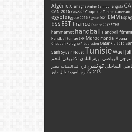
CA
Algérie
Allemagne
angola
Amine Bannour
CAN 2016
Coupe de Tunisie
CAN2022
Danemark
EMM
egypte
Espa
Egypte 2016
Egypte 2021
EST
ESS
France
France 2017
FTHB
handball
hammamet
Handball fémini
Maroc
mondial
Handball tunisie
IHF
Mouna
Qatar
Sa
Chebbah
Pologne
Rio 2016
Préparation
Tunisie
Wael Jal
Saidi
Sylvain Nouet
لترجي الرياضي
النادي الافريقي
النجم
الجزائر
تونس
ياضي الساحلي
مصر
كرة اليد النسائية
2016
مكارم المهدية
وائل جلوز