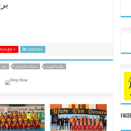
برن
Google +
LinkedIn
مكارم المهدية
سكيكدة الجزائري
رجاء أ
Face