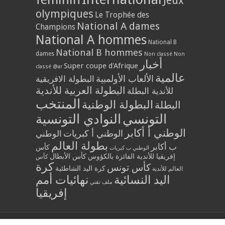
Jeux
olympiques
Le Trophée des
National A dames
Champions
National A hommes
National B
National B hommes
dames
Non classé
Non
أخبار
Super coupe d'Afrique
classé @ar
عالمية
الألعاب الأولمبية
البطولة الافريقية
البطولة العربية للأندية
للأندية البطلة
المنتخب
البطولة الوطنية
البطلة
التونسي
النوادي التونسية
الوطني أ أكابر
الوطني أ كبريات
الوطني
بطولة العالم
ب أكابر
كأس
الوطني ب كبريات
إفريقيا للأندية الفائزة بالكؤوس
كأس الأبطال
كأس
كرة
كأس تونس
كرة اليد الشاطئية
العالم للأندية
اليد النسائية
نهائيات أمم
ملف تقني
إفريقيا